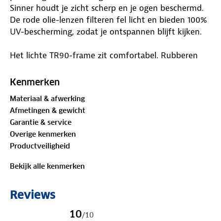
Sinner houdt je zicht scherp en je ogen beschermd.
De rode olie-lenzen filteren fel licht en bieden 100%
UV-bescherming, zodat je ontspannen blijft kijken.
Het lichte TR90-frame zit comfortabel. Rubberen
uiteinden en antislip neuspads zorgen dat de bril
goed blijft zitten, ook als je beweegt of zweet. De
Kenmerken
polycarbonaat lenzen zijn schokbestendig en
Materiaal & afwerking
kunnen tegen een stootje. Ideaal voor onderweg, op
Afmetingen & gewicht
vakantie óf tijdens sportieve momenten!
Garantie & service
Overige kenmerken
Productveiligheid
Bekijk alle kenmerken
Reviews
10
/
10