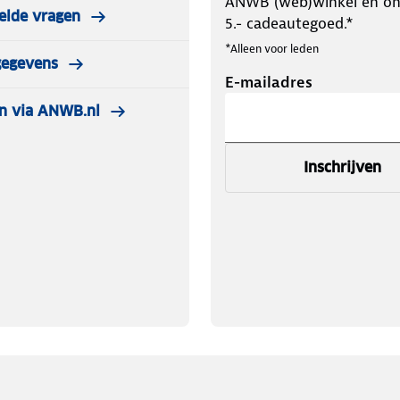
ANWB (web)winkel en o
elde vragen
5.- cadeautegoed.*
*Alleen voor leden
gegevens
E-mailadres
n via ANWB.nl
Inschrijven