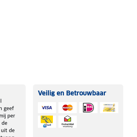
Veilig en Betrouwbaar
l
n geef
ij per
 de
 uit de