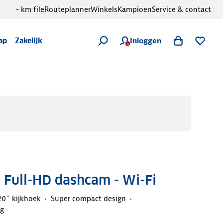
- km file
Routeplanner
Winkels
Kampioen
Service & contact
Inloggen
ap
Zakelijk
 Full-HD dashcam - Wi-Fi
20˚ kijkhoek
Super compact design
ng