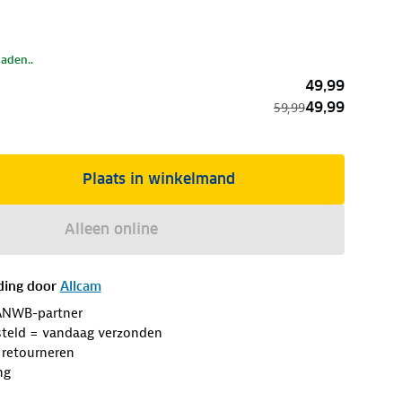
laden..
49,99
49,99
59,99
Plaats in winkelmand
Alleen online
ding door
Allcam
ANWB-partner
steld = vandaag verzonden
 retourneren
ng