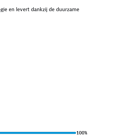
ogie en levert dankzij de duurzame
. De ingebouwde Super Capacitor zorgt
rwijl de G-sensor plotselinge
ciale beelden opslaat die niet
hter je achteruitkijkspiegel plak hem
uto op te nemen of gebruik hem als
us.
 superieure opnamen en het
liteit is essentieel om te laten zien
s kwaliteit gegarandeerd.
ideo's op je smartphone voor veilige
100
%