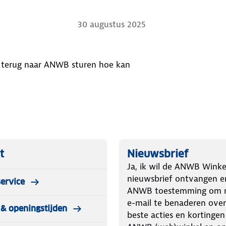
ke MiVue Pro app en ontvang OTA
30 augustus 2025
ere beelden zelfs bij weinig licht
id en hoge lichttransmissie.
iet terug naar ANWB sturen hoe kan
r om extreme weersomstandigheden
k of een plotselinge verandering in
estanden veilig worden opgeslagen en
t
Nieuwsbrief
e boven op de standaard garantie.
Ja, ik wil de ANWB Winke
nieuwsbrief ontvangen e
ervice
t jij je gedachten op je rit kunt
ANWB toestemming om m
e-mail te benaderen over
& openingstijden
beste acties en kortingen