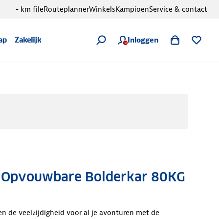
- km file
Routeplanner
Winkels
Kampioen
Service & contact
Inloggen
ap
Zakelijk
 Opvouwbare Bolderkar 80KG
 de veelzijdigheid voor al je avonturen met de