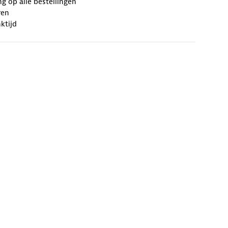
ng op alle bestellingen
ren
ktijd