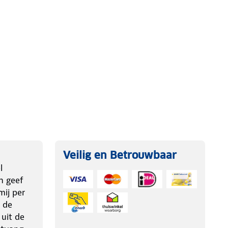
Veilig en Betrouwbaar
l
n geef
ij per
 de
 uit de