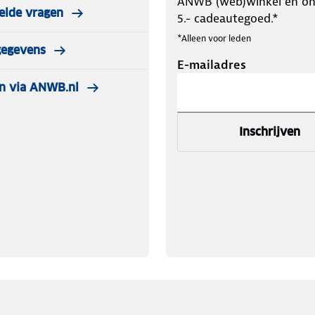
ANWB (web)winkel en o
elde vragen
5.- cadeautegoed.*
*Alleen voor leden
gegevens
E-mailadres
n via ANWB.nl
Inschrijven