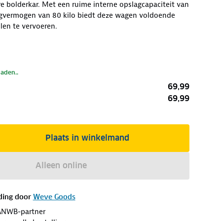
 bolderkar. Met een ruime interne opslagcapaciteit van
aagvermogen van 80 kilo biedt deze wagen voldoende
llen te vervoeren.
laden..
69,99
69,99
Plaats in winkelmand
Alleen online
ding door
Weve Goods
ANWB-partner