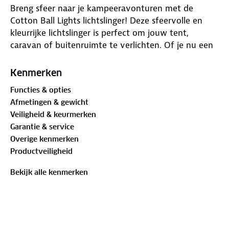
Breng sfeer naar je kampeeravonturen met de
Cotton Ball Lights lichtslinger! Deze sfeervolle en
kleurrijke lichtslinger is perfect om jouw tent,
caravan of buitenruimte te verlichten. Of je nu een
gezellige avond bij het kampvuur wilt creëren of je
tent net dat beetje extra wilt geven, de Cotton Ball
Kenmerken
Lights bieden de ideale combinatie van
Functies & opties
functionaliteit en stijl.
Afmetingen & gewicht
Veiligheid & keurmerken
Voordelen van de Cotton Ball Lights lichtslinger:
Garantie & service
- Warm en sfeervol licht: De kleurrijke lichtbolletjes
Overige kenmerken
stralen gezelligheid uit, waardoor je een knusse sfeer
Productveiligheid
creëert.
- Eenvoudig mee te nemen: Lichtgewicht en
Bekijk alle kenmerken
compact, ideaal voor op reis.
- Duurzaam en waterbestendig: Geschikt voor zowel
binnen- als buitengebruik.
- Energiezuinig: Werkt op 5 volt en kan op een
powerbank