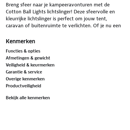
Breng sfeer naar je kampeeravonturen met de
Cotton Ball Lights lichtslinger! Deze sfeervolle en
kleurrijke lichtslinger is perfect om jouw tent,
caravan of buitenruimte te verlichten. Of je nu een
gezellige avond bij het kampvuur wilt creëren of je
tent net dat beetje extra wilt geven, de Cotton Ball
Kenmerken
Lights bieden de ideale combinatie van
Functies & opties
functionaliteit en stijl.
Afmetingen & gewicht
Veiligheid & keurmerken
Voordelen van de Cotton Ball Lights lichtslinger:
Garantie & service
- Warm en sfeervol licht: De kleurrijke lichtbolletjes
Overige kenmerken
stralen gezelligheid uit, waardoor je een knusse sfeer
Productveiligheid
creëert.
- Eenvoudig mee te nemen: Lichtgewicht en
Bekijk alle kenmerken
compact, ideaal voor op reis.
- Duurzaam en waterbestendig: Geschikt voor zowel
binnen- als buitengebruik.
- Energiezuinig: Werkt op 5 volt en kan op een
powerbank