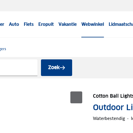
er
Auto
Fiets
Eropuit
Vakantie
Webwinkel
Lidmaatsch
gers
Zoek
Cotton Ball Light
Outdoor Lic
Waterbestendig
I