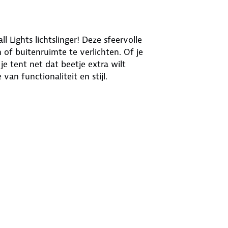
Lights lichtslinger! Deze sfeervolle
n of buitenruimte te verlichten. Of je
je tent net dat beetje extra wilt
van functionaliteit en stijl.
len gezelligheid uit, waardoor je een
aal voor op reis.
en- als buitengebruik.
nk
combinaties om jouw kampeerplek een
de bijgeleverde adapter
uiten op 220 volt. Heb je geen 220