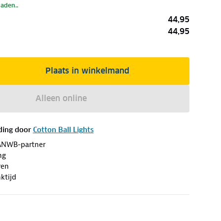
laden..
44,95
44,95
Plaats in winkelmand
Alleen online
ding door
Cotton Ball Lights
ANWB-partner
ng
ren
ktijd