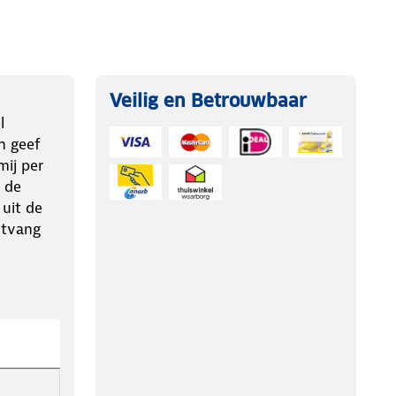
Veilig en Betrouwbaar
l
n geef
ij per
 de
 uit de
ntvang