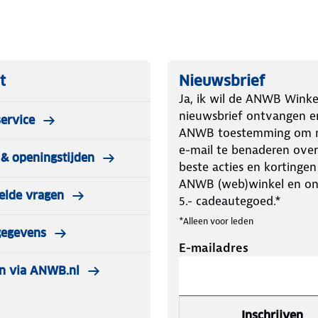
bijgeleverde USB-A connector
kken zonder stroomvoorziening.
dan eerst voor een Starter kit!
t
Nieuwsbrief
contact kan) + 2,4 meter aan lampjes.
Ja, ik wil de ANWB Winke
en lichtslinger met 20 lampjes.
nieuwsbrief ontvangen e
ervice
ANWB toestemming om m
e-mail te benaderen over
& openingstijden
haffen. Dit is dus een verlengstuk
beste acties en kortingen
tslinger tot maximaal 60 lampjes
ANWB (web)winkel en o
elde vragen
5.- cadeautegoed.*
*Alleen voor leden
gegevens
E-mailadres
n via ANWB.nl
Inschrijven