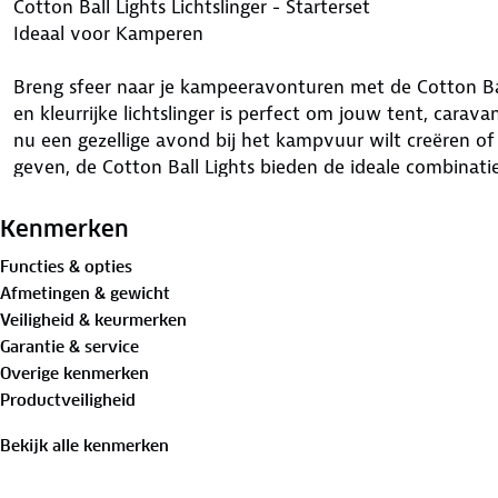
Cotton Ball Lights Lichtslinger - Starterset
Ideaal voor Kamperen
Breng sfeer naar je kampeeravonturen met de Cotton Ball 
en kleurrijke lichtslinger is perfect om jouw tent, carava
nu een gezellige avond bij het kampvuur wilt creëren of 
geven, de Cotton Ball Lights bieden de ideale combinatie 
Voordelen van de Cotton Ball Lights lichtslinger:
Kenmerken
- Warm en sfeervol licht: De kleurrijke lichtbolletjes stra
Functies & opties
knusse sfeer creëert.
Afmetingen & gewicht
- Eenvoudig mee te nemen: Lichtgewicht en compact, ide
Veiligheid & keurmerken
- Duurzaam en waterbestendig: Geschikt voor zowel binn
Garantie & service
- Energiezuinig: Werkt op 5 volt en kan op een powerba
Overige kenmerken
- Personalisatie: Verkrijgbaar in verschillende kleuren
Productveiligheid
unieke uitstraling te geven.
Bekijk alle kenmerken
De lichtslinger is energiezuinig en werkt op 5 volt. Met 
(transformator) voor buiten, kan je de lichtslinger aansl