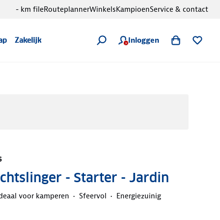
- km file
Routeplanner
Winkels
Kampioen
Service & contact
Inloggen
ap
Zakelijk
s
htslinger - Starter - Jardin
deaal voor kamperen
Sfeervol
Energiezuinig