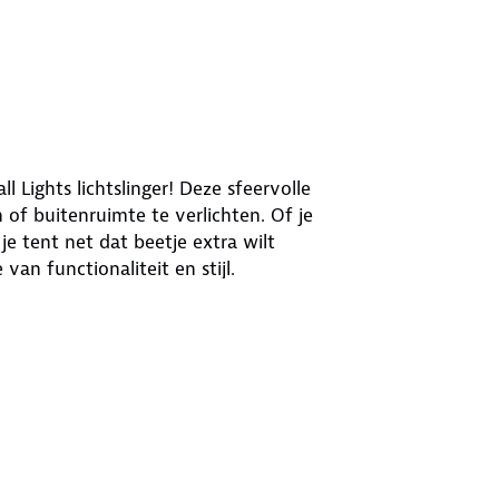
Lights lichtslinger! Deze sfeervolle
n of buitenruimte te verlichten. Of je
je tent net dat beetje extra wilt
van functionaliteit en stijl.
len gezelligheid uit, waardoor je een
aal voor op reis.
en- als buitengebruik.
nk
combinaties om jouw kampeerplek een