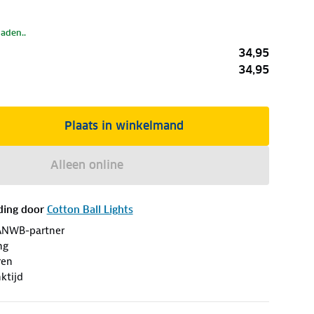
laden..
34,95
34,95
Plaats in winkelmand
Alleen online
ding door
Cotton Ball Lights
ANWB-partner
ng
ren
ktijd