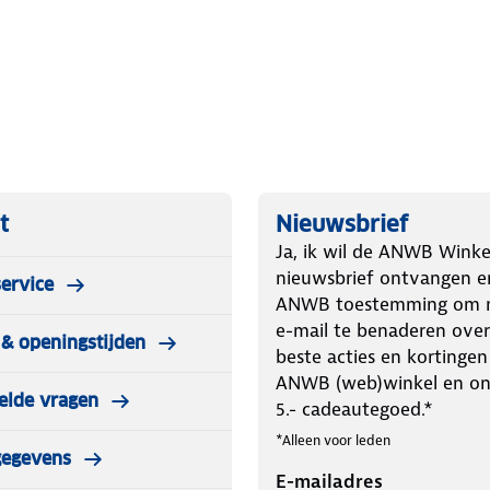
de bijgeleverde adapter
uiten op 220 volt. Heb je geen 220
bijgeleverde USB-A connector
kken zonder stroomvoorziening.
dan eerst voor een Starter kit!
t
Nieuwsbrief
contact kan) + 2,4 meter aan lampjes.
Ja, ik wil de ANWB Winke
en lichtslinger met 20 lampjes.
nieuwsbrief ontvangen e
ervice
ANWB toestemming om m
e-mail te benaderen over
& openingstijden
haffen. Dit is dus een verlengstuk
beste acties en kortingen
tslinger tot maximaal 60 lampjes
ANWB (web)winkel en o
elde vragen
5.- cadeautegoed.*
*Alleen voor leden
gegevens
E-mailadres