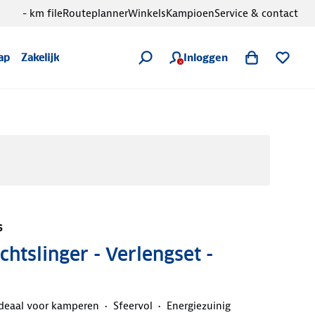
- km file
Routeplanner
Winkels
Kampioen
Service & contact
Inloggen
ap
Zakelijk
s
chtslinger - Verlengset -
deaal voor kamperen
Sfeervol
Energiezuinig