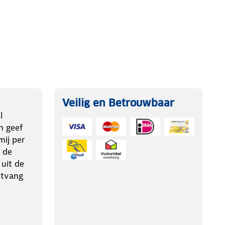
Veilig en Betrouwbaar
l
n geef
ij per
 de
 uit de
ntvang