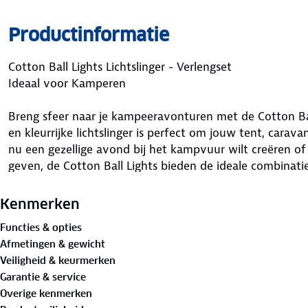
Productinformatie
Cotton Ball Lights Lichtslinger - Verlengset
Ideaal voor Kamperen
Breng sfeer naar je kampeeravonturen met de Cotton Ball 
en kleurrijke lichtslinger is perfect om jouw tent, carava
nu een gezellige avond bij het kampvuur wilt creëren of 
geven, de Cotton Ball Lights bieden de ideale combinatie 
Voordelen van de Cotton Ball Lights lichtslinger:
Kenmerken
- Warm en sfeervol licht: De kleurrijke lichtbolletjes stra
Functies & opties
knusse sfeer creëert.
Afmetingen & gewicht
- Eenvoudig mee te nemen: Lichtgewicht en compact, ide
Veiligheid & keurmerken
- Duurzaam en waterbestendig: Geschikt voor zowel binn
Garantie & service
- Energiezuinig: Werkt op 5 volt en kan op een powerba
Overige kenmerken
- Personalisatie: Verkrijgbaar in verschillende kleuren