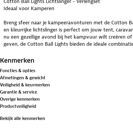
Cotton Ball Lights Lichtslinger - Verlengset
Ideaal voor Kamperen
Breng sfeer naar je kampeeravonturen met de Cotton Ball 
en kleurrijke lichtslinger is perfect om jouw tent, carava
nu een gezellige avond bij het kampvuur wilt creëren of 
geven, de Cotton Ball Lights bieden de ideale combinatie 
Voordelen van de Cotton Ball Lights lichtslinger:
Kenmerken
- Warm en sfeervol licht: De kleurrijke lichtbolletjes stra
Functies & opties
knusse sfeer creëert.
Afmetingen & gewicht
- Eenvoudig mee te nemen: Lichtgewicht en compact, ide
Veiligheid & keurmerken
- Duurzaam en waterbestendig: Geschikt voor zowel binn
Garantie & service
- Energiezuinig: Werkt op 5 volt en kan op een powerba
Overige kenmerken
- Personalisatie: Verkrijgbaar in verschillende kleuren
Productveiligheid
unieke uitstraling te geven.
Bekijk alle kenmerken
De lichtslinger is energiezuinig en werkt op 5 volt. Met 
(transformator) voor buiten, kan je de lichtslinger aansl