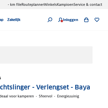
- km file
Routeplanner
Winkels
Kampioen
Service & contact
Inloggen
ap
Zakelijk
s
chtslinger - Verlengset - Baya
deaal voor kamperen
Sfeervol
Energiezuinig