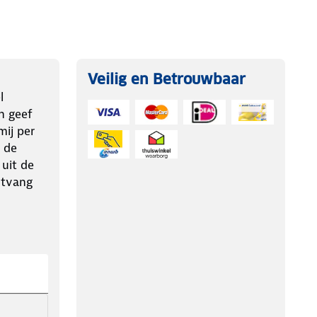
Veilig en Betrouwbaar
l
n geef
ij per
 de
 uit de
ntvang