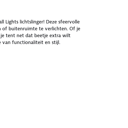
Lights lichtslinger! Deze sfeervolle
n of buitenruimte te verlichten. Of je
je tent net dat beetje extra wilt
van functionaliteit en stijl.
len gezelligheid uit, waardoor je een
aal voor op reis.
en- als buitengebruik.
nk
combinaties om jouw kampeerplek een
de bijgeleverde adapter
uiten op 220 volt. Heb je geen 220