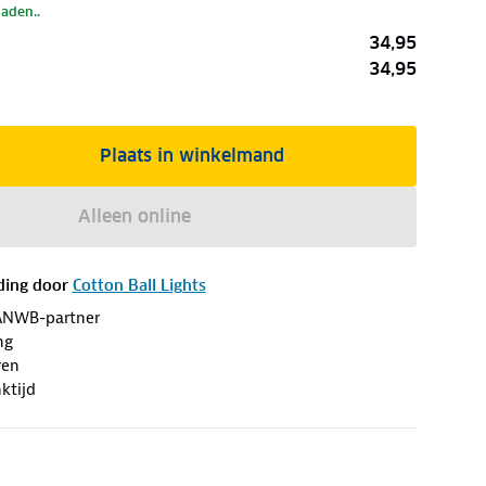
laden..
34,95
34,95
Plaats in winkelmand
Alleen online
ding door
Cotton Ball Lights
ANWB-partner
ng
ren
ktijd