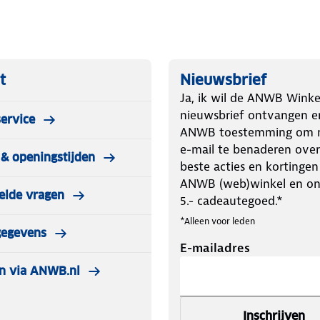
bijgeleverde USB-A connector
kken zonder stroomvoorziening.
dan eerst voor een Starter kit!
t
Nieuwsbrief
contact kan) + 2,4 meter aan lampjes.
Ja, ik wil de ANWB Winke
en lichtslinger met 20 lampjes.
nieuwsbrief ontvangen e
ervice
ANWB toestemming om m
e-mail te benaderen over
& openingstijden
haffen. Dit is dus een verlengstuk
beste acties en kortingen
tslinger tot maximaal 60 lampjes
ANWB (web)winkel en o
elde vragen
5.- cadeautegoed.*
*Alleen voor leden
gegevens
E-mailadres
n via ANWB.nl
Inschrijven