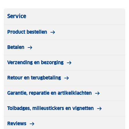
- Personalisatie: Verkrijgbaar in verschillende
kleurencombinaties om jouw kampeerplek een
Service
unieke uitstraling te geven.
Product bestellen
De lichtslinger is energiezuinig en werkt op 5 volt.
Met de bijgeleverde adapter (transformator) voor
Betalen
buiten, kan je de lichtslinger aansluiten op 220 volt.
Heb je geen 220 volt aansluiting, dan kan je de
lichtslinger middels de bijgeleverde USB-A connector
Verzending en bezorging
aansluiten op een powerbank. Perfect voor
kampeerplekken zonder stroomvoorziening.
Retour en terugbetaling
Uitleg over de Starter en Extension kit:
Garantie, reparatie en artikelklachten
1. Wil je de lichtslinger voor het eerst aanschaffen?
Kies dan eerst voor een Starter kit!
Tolbadges, milieustickers en vignetten
Deze bestaat uit een kabel van 5 meter (die in het
stopcontact kan) + 2,4 meter aan lampjes.
Reviews
Als je kiest voor een Starter kit heb je in dit geval