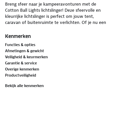
Breng sfeer naar je kampeeravonturen met de
Cotton Ball Lights lichtslinger! Deze sfeervolle en
kleurrijke lichtslinger is perfect om jouw tent,
caravan of buitenruimte te verlichten. Of je nu een
gezellige avond bij het kampvuur wilt creëren of je
tent net dat beetje extra wilt geven, de Cotton Ball
Kenmerken
Lights bieden de ideale combinatie van
Functies & opties
functionaliteit en stijl.
Afmetingen & gewicht
Veiligheid & keurmerken
Voordelen van de Cotton Ball Lights lichtslinger:
Garantie & service
- Warm en sfeervol licht: De kleurrijke lichtbolletjes
Overige kenmerken
stralen gezelligheid uit, waardoor je een knusse sfeer
Productveiligheid
creëert.
- Eenvoudig mee te nemen: Lichtgewicht en
Bekijk alle kenmerken
compact, ideaal voor op reis.
- Duurzaam en waterbestendig: Geschikt voor zowel
binnen- als buitengebruik.
- Energiezuinig: Werkt op 5 volt en kan op een
powerbank