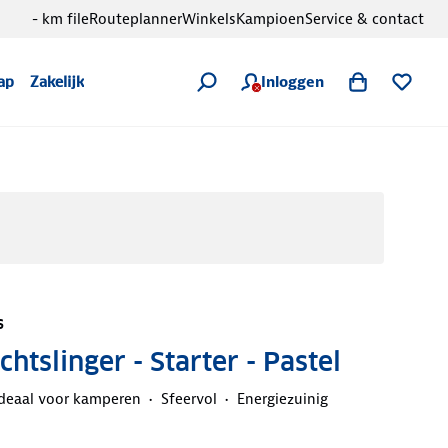
- km file
Routeplanner
Winkels
Kampioen
Service & contact
Inloggen
ap
Zakelijk
s
htslinger - Starter - Pastel
deaal voor kamperen
Sfeervol
Energiezuinig