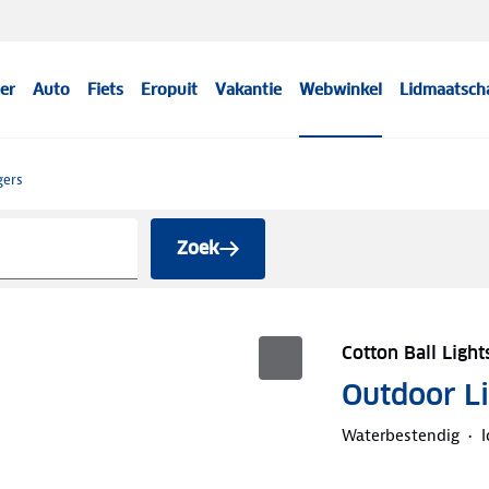
er
Auto
Fiets
Eropuit
Vakantie
Webwinkel
Lidmaatsch
gers
Zoek
Cotton Ball Light
Outdoor Lic
Waterbestendig
I