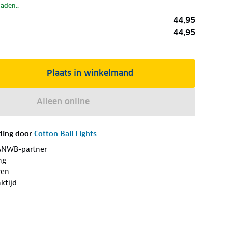
laden..
44,95
44,95
Plaats in winkelmand
Alleen online
ding door
Cotton Ball Lights
ANWB-partner
ng
ren
ktijd