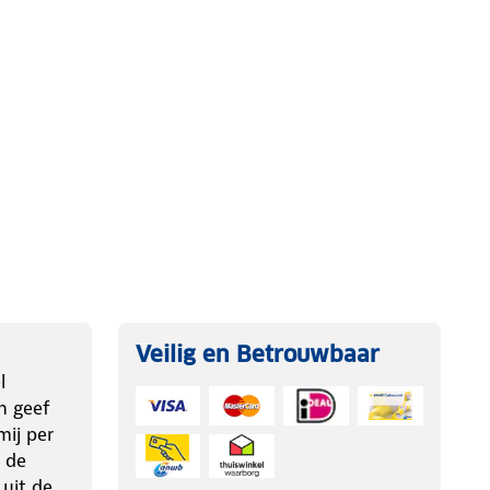
Veilig en Betrouwbaar
l
n geef
ij per
 de
 uit de