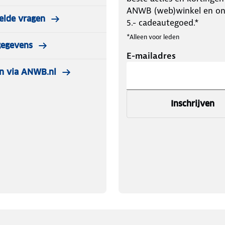
tslinger tot maximaal 60 lampjes
ANWB (web)winkel en o
elde vragen
5.- cadeautegoed.*
*Alleen voor leden
gegevens
E-mailadres
n via ANWB.nl
Inschrijven