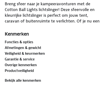
Breng sfeer naar je kampeeravonturen met de
Cotton Ball Lights lichtslinger! Deze sfeervolle en
kleurrijke lichtslinger is perfect om jouw tent,
caravan of buitenruimte te verlichten. Of je nu een
gezellige avond bij het kampvuur wilt creëren of je
tent net dat beetje extra wilt geven, de Cotton Ball
Kenmerken
Lights bieden de ideale combinatie van
Functies & opties
functionaliteit en stijl.
Afmetingen & gewicht
Veiligheid & keurmerken
Voordelen van de Cotton Ball Lights lichtslinger:
Garantie & service
- Warm en sfeervol licht: De kleurrijke lichtbolletjes
Overige kenmerken
stralen gezelligheid uit, waardoor je een knusse sfeer
Productveiligheid
creëert.
- Eenvoudig mee te nemen: Lichtgewicht en
Bekijk alle kenmerken
compact, ideaal voor op reis.
- Duurzaam en waterbestendig: Geschikt voor zowel
binnen- als buitengebruik.
- Energiezuinig: Werkt op 5 volt en kan op een
powerbank