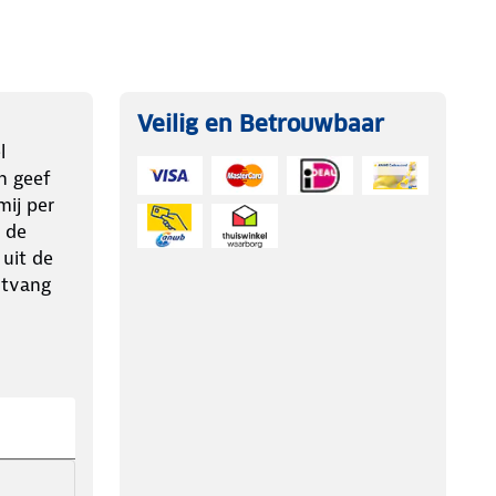
Veilig en Betrouwbaar
l
n geef
ij per
 de
 uit de
ntvang