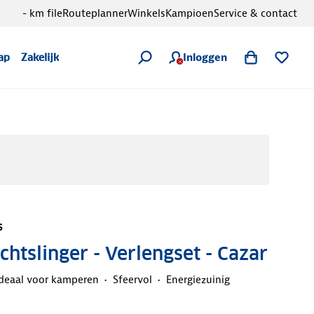
- km file
Routeplanner
Winkels
Kampioen
Service & contact
Inloggen
ap
Zakelijk
s
chtslinger - Verlengset - Cazar
deaal voor kamperen
Sfeervol
Energiezuinig