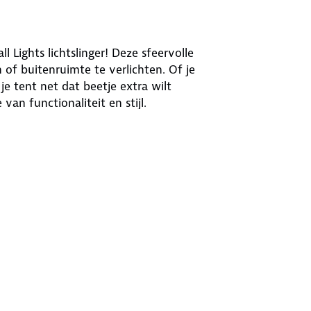
Lights lichtslinger! Deze sfeervolle
n of buitenruimte te verlichten. Of je
je tent net dat beetje extra wilt
van functionaliteit en stijl.
len gezelligheid uit, waardoor je een
aal voor op reis.
en- als buitengebruik.
nk
combinaties om jouw kampeerplek een
de bijgeleverde adapter
uiten op 220 volt. Heb je geen 220