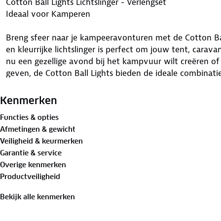
Cotton Ball Lights Lichtslinger - Verlengset
Ideaal voor Kamperen
Breng sfeer naar je kampeeravonturen met de Cotton Ball 
en kleurrijke lichtslinger is perfect om jouw tent, carava
nu een gezellige avond bij het kampvuur wilt creëren of 
geven, de Cotton Ball Lights bieden de ideale combinatie 
Voordelen van de Cotton Ball Lights lichtslinger:
Kenmerken
- Warm en sfeervol licht: De kleurrijke lichtbolletjes stra
Functies & opties
knusse sfeer creëert.
Afmetingen & gewicht
- Eenvoudig mee te nemen: Lichtgewicht en compact, ide
Veiligheid & keurmerken
- Duurzaam en waterbestendig: Geschikt voor zowel binn
Garantie & service
- Energiezuinig: Werkt op 5 volt en kan op een powerba
Overige kenmerken
- Personalisatie: Verkrijgbaar in verschillende kleuren
Productveiligheid
unieke uitstraling te geven.
Bekijk alle kenmerken
De lichtslinger is energiezuinig en werkt op 5 volt. Met 
(transformator) voor buiten, kan je de lichtslinger aansl