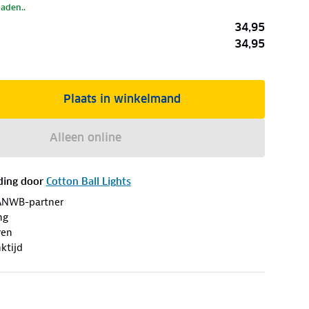
laden..
34,95
34,95
Plaats in winkelmand
Alleen online
ding door
Cotton Ball Lights
ANWB-partner
ng
ren
ktijd