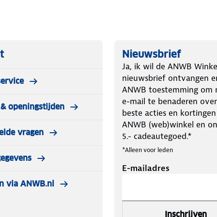
bijgeleverde USB-A connector
kken zonder stroomvoorziening.
dan eerst voor een Starter kit!
t
Nieuwsbrief
contact kan) + 2,4 meter aan lampjes.
Ja, ik wil de ANWB Winke
en lichtslinger met 20 lampjes.
nieuwsbrief ontvangen e
ervice
ANWB toestemming om m
e-mail te benaderen over
& openingstijden
haffen. Dit is dus een verlengstuk
beste acties en kortingen
tslinger tot maximaal 60 lampjes
ANWB (web)winkel en o
elde vragen
5.- cadeautegoed.*
*Alleen voor leden
gegevens
E-mailadres
n via ANWB.nl
Inschrijven