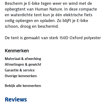
Bescherm je E-bike tegen weer en wind met de
opbergtent van Human Nature. In deze compacte
en waterdichte tent kun je één elektrische fiets
veilig opbergen en opladen. Zo blijft je E-bike
schoon, droog en beschermd.
De tent is gemaakt van sterk 150D Oxford polyester
met een PU-coating, waardoor hij volledig
waterdicht is. De getapte naden en het uitneembare
Kenmerken
PE-grondzeil bieden extra bescherming tegen vocht.
Materiaal & afwerking
Dankzij de ventilatie in het dak blijft de lucht
Afmetingen & gewicht
binnen fris, wat schimmelvorming voorkomt.
Garantie & service
Overige kenmerken
De stevige glasvezel stokken zorgen voor stabiliteit,
zelfs bij wind. Twee grote mesh binnenvakken
Bekijk alle kenmerken
geven ruimte aan accessoires of opladers. De tent is
volledig afsluitbaar en wordt geleverd met
Reviews
scheerlijnen, haringen en een handige opbergtas.
Met een formaat van 180 (l) x 85 (b) x 185 (h) cm en