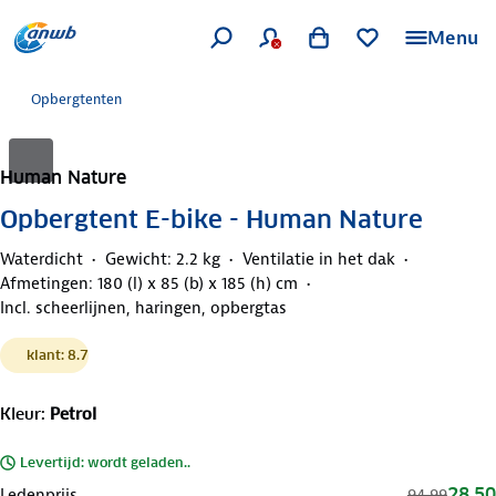
Menu
Opbergtenten
Human Nature
Opbergtent E-bike - Human Nature
Waterdicht
Gewicht: 2.2 kg
Ventilatie in het dak
Afmetingen: 180 (l) x 85 (b) x 185 (h) cm
Incl. scheerlijnen, haringen, opbergtas
klant: 8.7
Kleur
:
Petrol
Levertijd: wordt geladen..
28,50
Ledenprijs
94,99