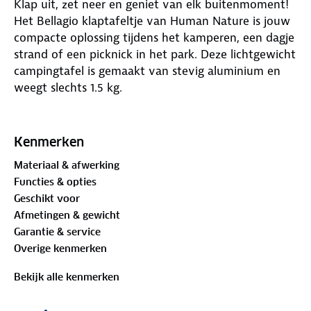
Klap uit, zet neer en geniet van elk buitenmoment!
Het Bellagio klaptafeltje van Human Nature is jouw
compacte oplossing tijdens het kamperen, een dagje
strand of een picknick in het park. Deze lichtgewicht
campingtafel is gemaakt van stevig aluminium en
weegt slechts 1.5 kg.
Het tafelblad is bestand tegen temperaturen tot
150°C, zodat je er zonder zorgen een warme pan of
Kenmerken
kop thee kunt neerzetten. Je kunt het tafeltje op
Materiaal & afwerking
twee hoogtes instellen en het kan tot 30 kg aan
Functies & opties
spullen dragen. Creëer een uitnodigende plek voor
Geschikt voor
jezelf en anderen!
Afmetingen & gewicht
Garantie & service
Afmetingen:
Overige kenmerken
Uitgevouwen: 60 x 40 x 27/35 cm
Opgevouwen: 30 x 40 x 4.5 cm
Bekijk alle kenmerken