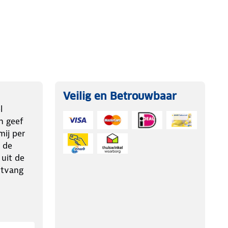
Veilig en Betrouwbaar
l
n geef
ij per
 de
 uit de
ntvang