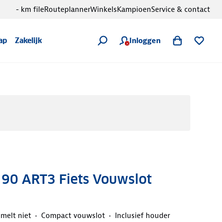
- km file
Routeplanner
Winkels
Kampioen
Service & contact
Inloggen
ap
Zakelijk
 90 ART3 Fiets Vouwslot
melt niet
Compact vouwslot
Inclusief houder