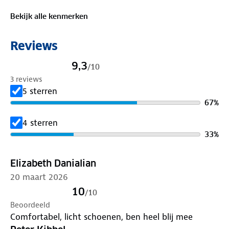
en prestaties combineren. Of je nu een ontspannen
Bekijk alle kenmerken
wandeling maakt of een uitdagende route volgt,
deze damesschoenen bieden alles wat je nodig hebt
Reviews
om comfortabel en vol vertrouwen op pad te gaan.
Kies voor de Morke Women en geniet van elk
9,3
/
10
avontuur!
3 reviews
5 sterren
67
%
4 sterren
33
%
Elizabeth Danialian
20 maart 2026
10
/
10
Beoordeeld
Comfortabel, licht schoenen, ben heel blij mee