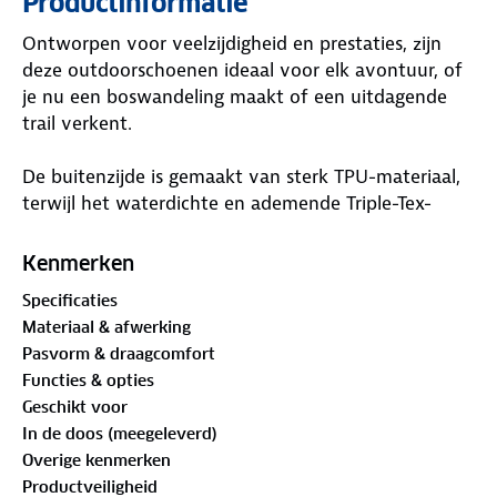
Productinformatie
Ontworpen voor veelzijdigheid en prestaties, zijn
deze outdoorschoenen ideaal voor elk avontuur, of
je nu een boswandeling maakt of een uitdagende
trail verkent.
De buitenzijde is gemaakt van sterk TPU-materiaal,
terwijl het waterdichte en ademende Triple-Tex-
membraan je voeten droog en comfortabel houdt,
zelfs bij natte omstandigheden. De rubberen
Kenmerken
profielzool biedt uitstekende grip en stabiliteit,
Specificaties
zodat je moeiteloos over ongelijke en gladde
Materiaal & afwerking
ondergronden beweegt. Het uitneembare voetbed
Pasvorm & draagcomfort
van zacht schuim zorgt voor extra ondersteuning en
Functies & opties
demping, wat ze perfect maakt voor lange dagen in
Geschikt voor
beweging.
In de doos (meegeleverd)
Overige kenmerken
De Morke Women is ideaal voor dames die
Productveiligheid
betrouwbare wandelschoenen zoeken die comfort