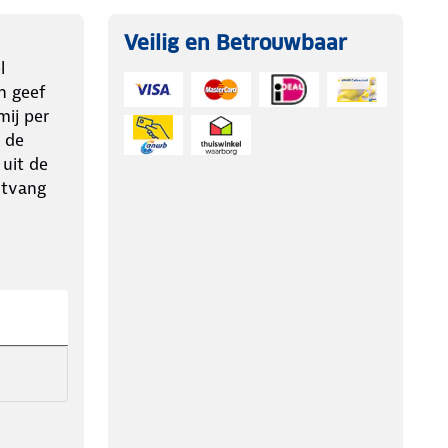
Veilig en Betrouwbaar
l
n geef
ij per
 de
 uit de
ntvang