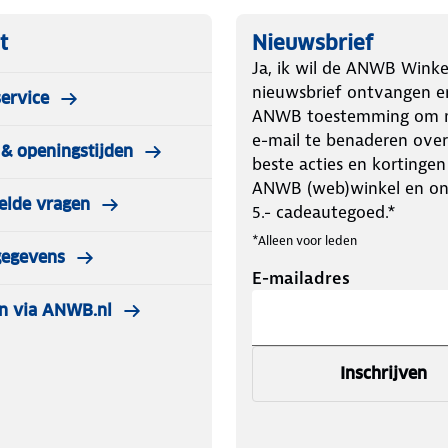
t
Nieuwsbrief
Ja, ik wil de ANWB Winke
nieuwsbrief ontvangen e
ervice
ANWB toestemming om m
e-mail te benaderen over
& openingstijden
beste acties en kortingen
ANWB (web)winkel en o
elde vragen
5.- cadeautegoed.*
*Alleen voor leden
gegevens
E-mailadres
n via ANWB.nl
Inschrijven