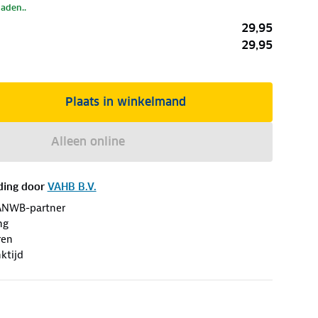
laden..
29,95
29,95
Plaats in winkelmand
Alleen online
ding door
VAHB B.V.
ANWB-partner
ng
ren
ktijd