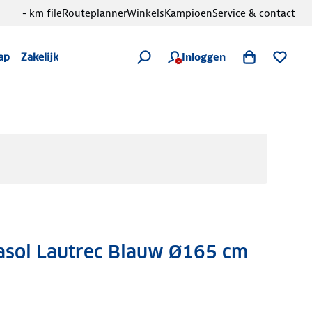
- km file
Routeplanner
Winkels
Kampioen
Service & contact
Inloggen
ap
Zakelijk
rasol Lautrec Blauw Ø165 cm