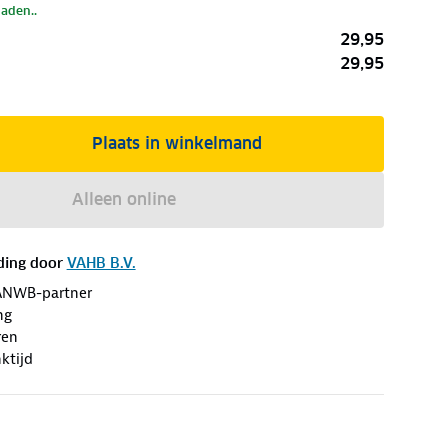
laden..
29,95
29,95
Plaats in winkelmand
Alleen online
ding door
VAHB B.V.
ANWB-partner
ng
ren
ktijd