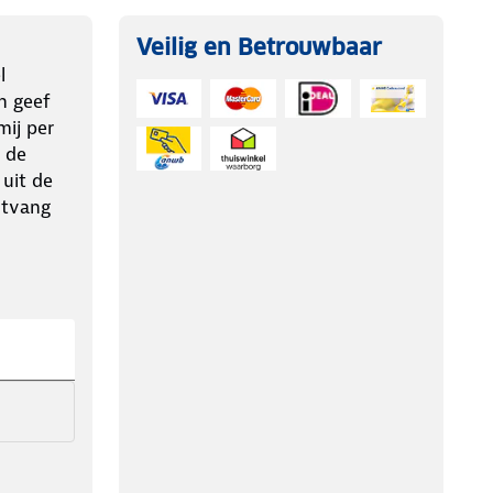
Veilig en Betrouwbaar
l
n geef
ij per
 de
 uit de
ntvang