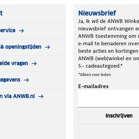
t
Nieuwsbrief
Ja, ik wil de ANWB Winke
nieuwsbrief ontvangen e
ervice
ANWB toestemming om m
e-mail te benaderen over
& openingstijden
beste acties en kortingen
ANWB (web)winkel en o
elde vragen
5.- cadeautegoed.*
*Alleen voor leden
gegevens
E-mailadres
n via ANWB.nl
Inschrijven