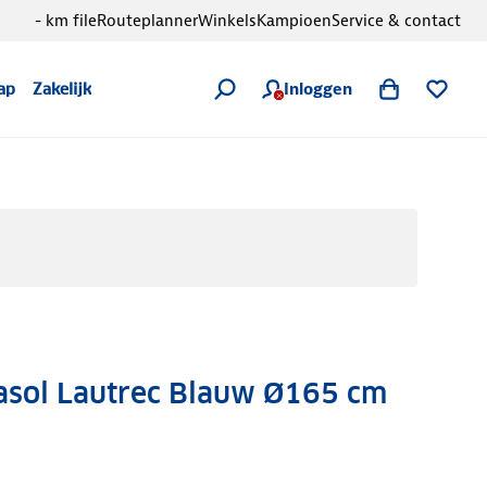
- km file
Routeplanner
Winkels
Kampioen
Service & contact
Inloggen
ap
Zakelijk
rasol Lautrec Blauw Ø165 cm