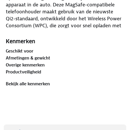
apparaat in de auto. Deze MagSafe-compatibele
telefoonhouder maakt gebruik van de nieuwste
Qi2-standaard, ontwikkeld door het Wireless Power
Consortium (WPC), die zorgt voor snel opladen met
tot wel 15 W vermogen. Hierdoor kun je je telefoon
snel en zonder gedoe opladen, terwijl je hem veilig
Kenmerken
en stevig op zijn plaats houdt, zelfs tijdens ritten op
Geschikt voor
hobbelige wegen.
Afmetingen & gewicht
Overige kenmerken
Productveiligheid
Dankzij de StickGrip-zuignapbasis blijft de houder
Bekijk alle kenmerken
stevig bevestigd op je raam of dashboard, zelfs op
de meest gladde of getextureerde oppervlakken. De
zuignap biedt een krachtige grip die je gemoedsrust
geeft, wetende dat je telefoon veilig is tijdens elke
rit. Het ontwerp van de houder zorgt voor extra
stabiliteit, zodat je telefoon niet wiebelt, ongeacht
de rijomstandigheden.