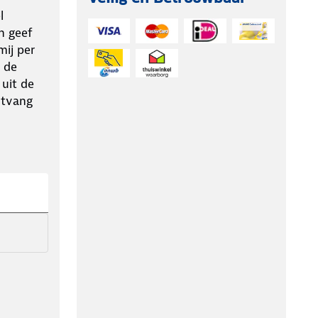
l
n geef
ij per
 de
 uit de
ntvang