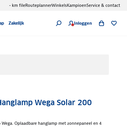
- km file
Routeplanner
Winkels
Kampioen
Service & contact
Inloggen
ap
Zakelijk
anglamp Wega Solar 200
Wega. Oplaadbare hanglamp met zonnepaneel en 4