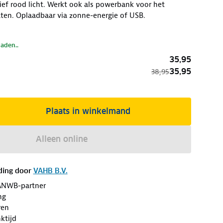
sief rood licht. Werkt ook als powerbank voor het
ten. Oplaadbaar via zonne-energie of USB.
laden..
35,95
35,95
38,95
Plaats in winkelmand
Alleen online
ding door
VAHB B.V.
ANWB-partner
ng
ren
ktijd