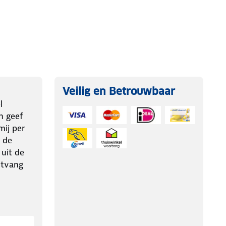
Veilig en Betrouwbaar
l
n geef
ij per
 de
 uit de
ntvang