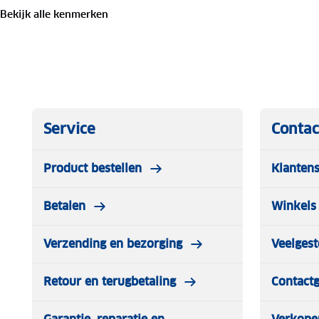
• Gewicht: 11,5 kg
Bekijk alle kenmerken
Compact en ultralicht
De afmetingen van de ingeklapte campingtafel zijn 120 x
opvouwbare aluminium poten is hij ideaal voor gebruik
heeft een robuust frame dat je moet losdraaien voor je 
met brede voetjes aan de onderkant, staat jouw campingt
ondergrond. De tafel is plat opvouwbaar en is met een g
Service
Contac
waardoor hij gemakkelijk mee te nemen is naar iedere 
Kortom, met de Westfield tafel Aircolite 120 Black Editi
Product bestellen
Klantens
luxe campingtafel mee op vakantie.
Betalen
Winkels 
Verzending en bezorging
Veelgest
Retour en terugbetaling
Contact