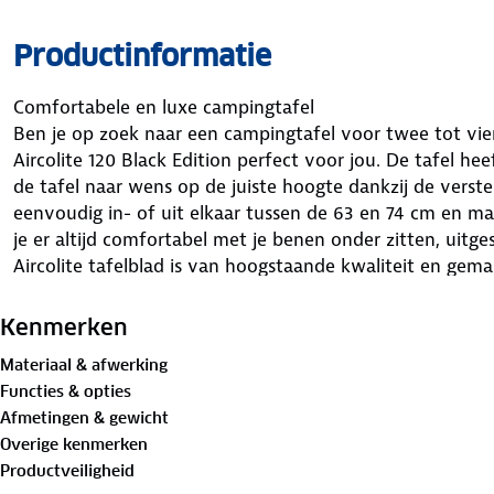
Productinformatie
Comfortabele en luxe campingtafel
Ben je op zoek naar een campingtafel voor twee tot vier
Aircolite 120 Black Edition perfect voor jou. De tafel he
de tafel naar wens op de juiste hoogte dankzij de verste
eenvoudig in- of uit elkaar tussen de 63 en 74 cm en maa
je er altijd comfortabel met je benen onder zitten, uitge
Aircolite tafelblad is van hoogstaande kwaliteit en gema
weer- en hittebestendig (het kan temperaturen aan tot
krassen.
Kenmerken
Materiaal & afwerking
Belangrijkste voordelen:
Functies & opties
• Plaats voor 2 - 4 personen
Afmetingen & gewicht
• Aircolite tafelblad: weer-, hitte- en krasbestendig
Overige kenmerken
• In hoogte verstelbaar van 63 tot 74 cm
Productveiligheid
• Afmetingen ingeklapt: 120 x 80 x 8 cm (lxbxh)