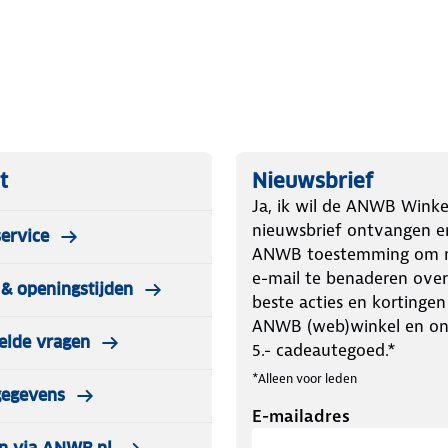
 80 x 8 cm (lxbxh). Dankzij de
 op de camping. Deze kampeertafel
hem inklapt. Dankzij de tafelpoten
afel stevig en stabiel op iedere
ewicht van 6,9 kg zeer licht,
t
Nieuwsbrief
(vakantie)bestemming.
Ja, ik wil de ANWB Winke
on neem je een gebruiksvriendelijke en
nieuwsbrief ontvangen e
ervice
ANWB toestemming om m
e-mail te benaderen over
& openingstijden
beste acties en kortingen
ANWB (web)winkel en o
elde vragen
5.- cadeautegoed.*
*Alleen voor leden
gegevens
E-mailadres