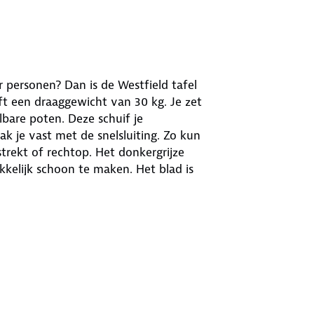
 personen? Dan is de Westfield tafel
eft een draaggewicht van 30 kg. Je zet
lbare poten. Deze schuif je
k je vast met de snelsluiting. Zo kun
strekt of rechtop. Het donkergrijze
kkelijk schoon te maken. Het blad is
 wel 180 °C), maar ook bestand tegen