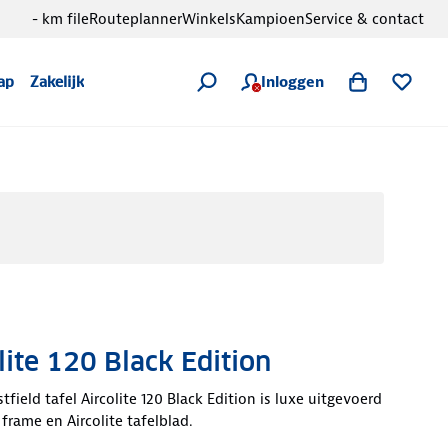
- km file
Routeplanner
Winkels
Kampioen
Service & contact
Inloggen
ap
Zakelijk
lite 120 Black Edition
field tafel Aircolite 120 Black Edition is luxe uitgevoerd
rame en Aircolite tafelblad.