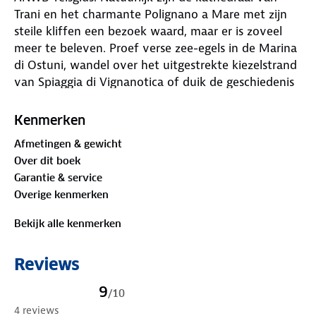
Trani en het charmante Polignano a Mare met zijn
steile kliffen een bezoek waard, maar er is zoveel
meer te beleven. Proef verse zee-egels in de Marina
di Ostuni, wandel over het uitgestrekte kiezelstrand
van Spiaggia di Vignanotica of duik de geschiedenis
in bij het Archeologisch Museum van Taranto.
Kenmerken
Deze reisgids staat vol met praktische tips over
Afmetingen & gewicht
routes, overnachtingsplekken en vervoer. Bezoek de
Over dit boek
verborgen parels waar de meeste toeristen aan
Garantie & service
voorbijlopen. Achter in de handzame gids zit een
Overige kenmerken
uitneembare kaart, zodat je altijd de juiste weg
vindt. Ga jij Puglia écht ontdekken?
Bekijk alle kenmerken
Reviews
9
/
10
4 reviews