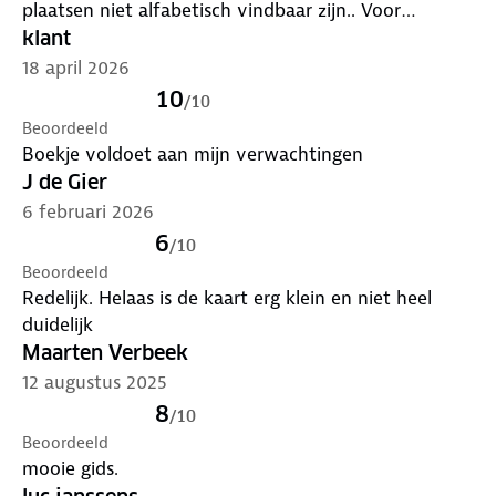
plaatsen niet alfabetisch vindbaar zijn.. Voor
uiterlijk, verzorging en de routekaart geef ik toch
klant
drie sterren. Mocht ik nog een keer naar Noorwegen
18 april 2026
gaan -en dat hoop ik van harte- dan ga ik op zoek
10
/
10
naar een andere reisgids.
Beoordeeld
Boekje voldoet aan mijn verwachtingen
J de Gier
6 februari 2026
6
/
10
Beoordeeld
Redelijk. Helaas is de kaart erg klein en niet heel
duidelijk
Maarten Verbeek
12 augustus 2025
8
/
10
Beoordeeld
mooie gids.