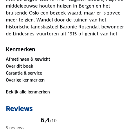
middeleeuwse houten huizen in Bergen en het
bruisende Oslo een bezoek waard, maar er is zoveel
meer te zien. Wandel door de tuinen van het
historische landskasteel Baronie Rosendal, bewonder
de Lindesnes-vuurtoren uit 1915 of geniet van het
adembenemende uitzicht vanaf de kabelbaan in
Bergen.
Kenmerken
Afmetingen & gewicht
Deze handzame gids staat vol met praktische tips
Over dit boek
over routes, overnachtingsplekken en vervoer.
Garantie & service
Daarnaast bevat hij inspirerende uitstapjes om het
Overige kenmerken
land op een verrassende manier te beleven. Achter
in de gids zit een uitneembare kaart, zodat je altijd
Bekijk alle kenmerken
de juiste weg vindt. Fijne reis!
Reviews
6,4
/
10
5 reviews