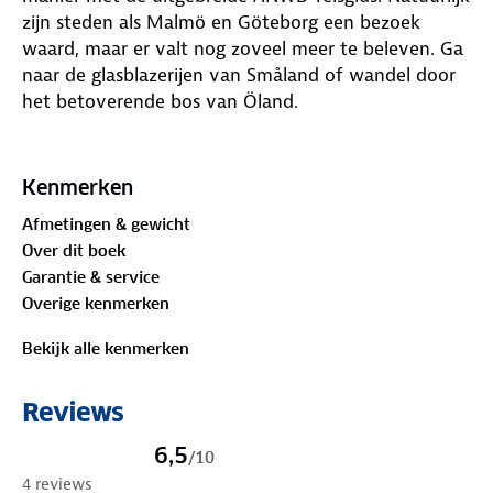
zijn steden als Malmö en Göteborg een bezoek
waard, maar er valt nog zoveel meer te beleven. Ga
naar de glasblazerijen van Småland of wandel door
het betoverende bos van Öland.
Deze handzame gids staat vol met praktische tips
over routes, overnachtingsplekken en vervoer.
Kenmerken
Daarnaast bevat hij inspirerende uitstapjes om de
Afmetingen & gewicht
streek op een unieke manier te ervaren. Achter in de
Over dit boek
gids zit een uitneembare kaart, zodat je altijd de
Garantie & service
juiste weg vindt. Geniet van je reis!
Overige kenmerken
Bekijk alle kenmerken
Reviews
6,5
/
10
4 reviews