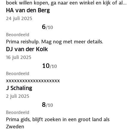
boek willen kopen, ga naar een winkel en kijk of alle
pagina’s correct afgedrukt zijn.
HA van den Berg
24 juli 2025
6
/
10
Beoordeeld
Prima reishulp. Mag nog met meer details.
DJ van der Kolk
16 juli 2025
10
/
10
Beoordeeld
xxxxxxxxxxxxxxxxxxxx
J Schaling
2 juli 2025
8
/
10
Beoordeeld
Prima gids, blijft zoeken in een groot land als
Zweden