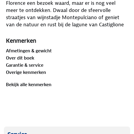
Florence een bezoek waard, maar er is nog veel
meer te ontdekken. Dwaal door de sfeervolle
straatjes van wijnstadje Montepulciano of geniet
van de natuur en rust bij de lagune van Castiglione
della Pescaia.
Kenmerken
Deze handzame gids staat vol met praktische tips
Afmetingen & gewicht
over routes, overnachtingsplekken en vervoer.
Over dit boek
Daarnaast vind je verrassende uitstapjes om de
Garantie & service
regio vanuit een ander perspectief te beleven.
Overige kenmerken
Achter in de gids zit een uitneembare kaart, zodat je
altijd de juiste richting vindt. Ga goed voorbereid op
Bekijk alle kenmerken
reis en ontdek het échte Toscane!