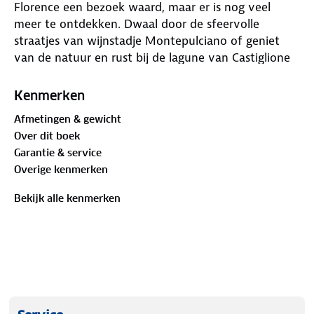
Florence een bezoek waard, maar er is nog veel
meer te ontdekken. Dwaal door de sfeervolle
straatjes van wijnstadje Montepulciano of geniet
van de natuur en rust bij de lagune van Castiglione
della Pescaia.
Kenmerken
Deze handzame gids staat vol met praktische tips
Afmetingen & gewicht
over routes, overnachtingsplekken en vervoer.
Over dit boek
Daarnaast vind je verrassende uitstapjes om de
Garantie & service
regio vanuit een ander perspectief te beleven.
Overige kenmerken
Achter in de gids zit een uitneembare kaart, zodat je
altijd de juiste richting vindt. Ga goed voorbereid op
Bekijk alle kenmerken
reis en ontdek het échte Toscane!