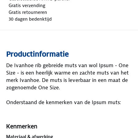
Gratis verzending
Gratis retourneren
30 dagen bedenktijd
Productinformatie
De Ivanhoe rib gebreide muts van wol Ipsum - One
Size - is een heerlijk warme en zachte muts van het
merk Ivanhoe. De muts is leverbaar in een maat de
zogenoemde One Size.
Onderstaand de kenmerken van de Ipsum muts:
One Size
100% wol
Kenmerken
Mulesing vrije wol
Materiaal & afwerking