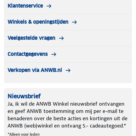
en minder te wassen.
Klantenservice
Let op kleding mag worden gepast maar niet
Winkels & openingstijden
worden gedragen. Artikelen die zijn gedragen
worden niet terug genomen.
Veelgestelde vragen
Contactgegevens
Verkopen via ANWB.nl
Nieuwsbrief
Ja, ik wil de ANWB Winkel nieuwsbrief ontvangen
en geef ANWB toestemming om mij per e-mail te
benaderen over de beste acties en kortingen uit de
ANWB (web)winkel en ontvang 5.- cadeautegoed.*
*Alleen voor leden