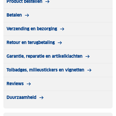
Product bestellen
Betalen
Kies voor de Kjust trolleytas en ervaar het ultieme
reisgemak. Deze ruimtebesparende, stijlvolle
trolleytas combineert functionaliteit, duurzaamheid
Verzending en bezorging
en een modern design, waardoor het de ideale
reisgenoot is voor elke gelegenheid.
Retour en terugbetaling
Garantie, reparatie en artikelklachten
Tolbadges, milieustickers en vignetten
Reviews
Duurzaamheid