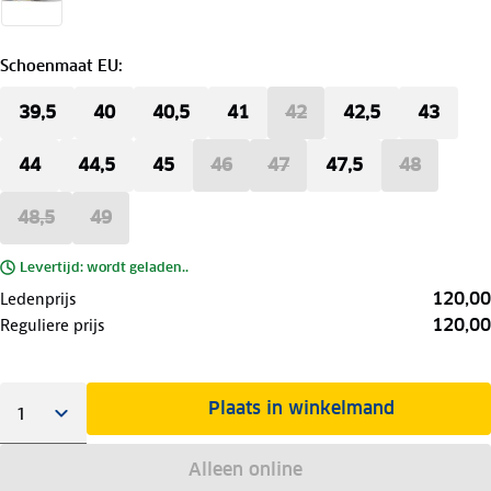
Schoenmaat EU
:
39,5
40
40,5
41
42
42,5
43
44
44,5
45
46
47
47,5
48
48,5
49
Levertijd: wordt geladen..
120,00
Ledenprijs
120,00
Reguliere prijs
Plaats in winkelmand
Alleen online