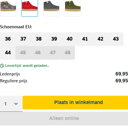
Schoenmaat EU
:
36
37
38
39
40
41
42
43
44
45
46
47
48
Levertijd: wordt geladen..
69,95
Ledenprijs
69,95
Reguliere prijs
Plaats in winkelmand
Alleen online