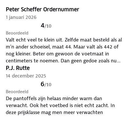
Peter Scheffer Ordernummer
1 januari 2026
4
/
10
Beoordeeld
Valt echt veel te klein uit. Zelfde maat besteld als al
m'n ander schoeisel, maat 44. Maar valt als 442 of
nog kleiner. Beter om gewoon de voetmaat in
centimeters te noemen. Dan geen gedoe zoals nu
met een maat die niet klopt. Verder moest ik een
P.J. Rutte
retourlabel telefonisch aanvragen. Restitutie duurde
14 december 2025
ruim een week.
6
/
10
Beoordeeld
De pantoffels zijn helaas minder warm dan
verwacht. Ook het voetbed is niet echt zacht. In
deze prijsklasse mag men meer verwachten