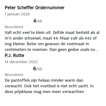
Peter Scheffer Ordernummer
1 januari 2026
4
/
10
Beoordeeld
Valt echt veel te klein uit. Zelfde maat besteld als al
m'n ander schoeisel, maat 44. Maar valt als 442 of
nog kleiner. Beter om gewoon de voetmaat in
centimeters te noemen. Dan geen gedoe zoals nu
met een maat die niet klopt. Verder moest ik een
P.J. Rutte
retourlabel telefonisch aanvragen. Restitutie duurde
14 december 2025
ruim een week.
6
/
10
Beoordeeld
De pantoffels zijn helaas minder warm dan
verwacht. Ook het voetbed is niet echt zacht. In
deze prijsklasse mag men meer verwachten