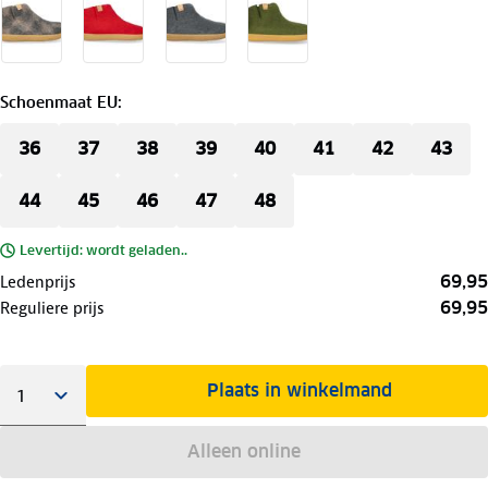
Schoenmaat EU
:
36
37
38
39
40
41
42
43
44
45
46
47
48
Levertijd: wordt geladen..
69,95
Ledenprijs
69,95
Reguliere prijs
Plaats in winkelmand
Alleen online