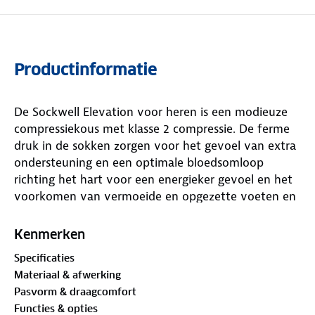
Productinformatie
De Sockwell Elevation voor heren is een modieuze
compressiekous met klasse 2 compressie. De ferme
druk in de sokken zorgen voor het gevoel van extra
ondersteuning en een optimale bloedsomloop
richting het hart voor een energieker gevoel en het
voorkomen van vermoeide en opgezette voeten en
benen. De hoogwaardige, natuurlijke materialen
dragen bij aan een hoog draagcomfort.
Kenmerken
Specificaties
Materiaal & afwerking
Pasvorm & draagcomfort
Functies & opties