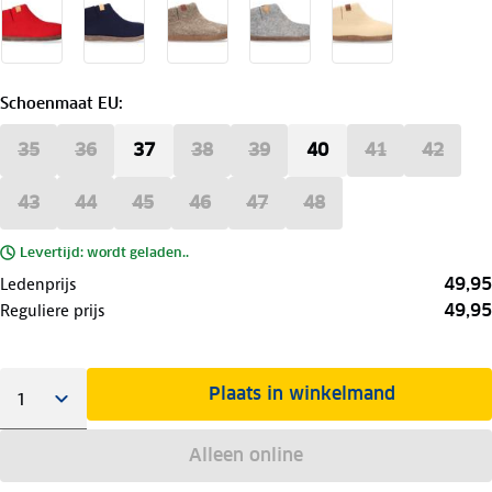
Schoenmaat EU
:
35
36
37
38
39
40
41
42
43
44
45
46
47
48
Levertijd: wordt geladen..
49,95
Ledenprijs
49,95
Reguliere prijs
Plaats in winkelmand
Alleen online