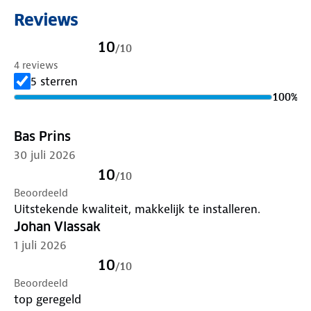
fietsendrager scoort hoog op verschillende
Reviews
onderdelen, zoals montage, gebruiksgemak en
constructie. Lees
hier
meer over de belangrijkste
10
/
10
testonderdelen.
4 reviews
5 sterren
100
%
Bas Prins
30 juli 2026
10
/
10
Beoordeeld
Uitstekende kwaliteit, makkelijk te installeren.
Johan Vlassak
1 juli 2026
10
/
10
Beoordeeld
top geregeld