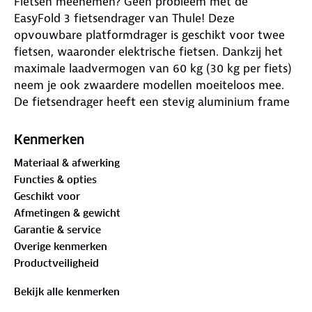
Fietsen meenemen? Geen probleem met de
EasyFold 3 fietsendrager van Thule! Deze
opvouwbare platformdrager is geschikt voor twee
fietsen, waaronder elektrische fietsen. Dankzij het
maximale laadvermogen van 60 kg (30 kg per fiets)
neem je ook zwaardere modellen moeiteloos mee.
De fietsendrager heeft een stevig aluminium frame
en bevestig je zonder gereedschap op de trekhaak.
Kenmerken
De drager heeft een 13-polige aansluiting voor
Materiaal & afwerking
betrouwbare verlichting. Je fietsen staan stevig vast
Functies & opties
met de framebevestiging en geïntegreerde sloten.
Geschikt voor
Met een maximale bandbreedte van 76 mm passen
Afmetingen & gewicht
verschillende fietsmodellen op de drager. Na gebruik
Garantie & service
klap je hem eenvoudig in en berg je hem op.
Overige kenmerken
Vervoer je fietsen veilig en makkelijk!
Productveiligheid
De Thule EasyFold 3 fietsendrager komt als beste uit
Bekijk alle kenmerken
de
ANWB Fietsendragertest 2025
. Deze handige