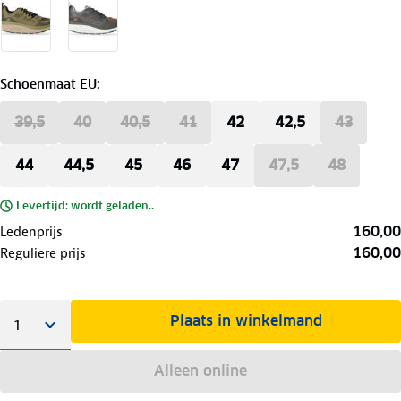
Schoenmaat EU
:
39,5
40
40,5
41
42
42,5
43
44
44,5
45
46
47
47,5
48
Levertijd: wordt geladen..
160,00
Ledenprijs
160,00
Reguliere prijs
Plaats in winkelmand
Alleen online