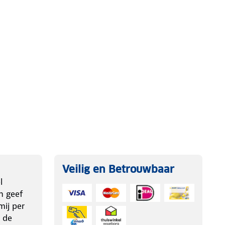
Veilig en Betrouwbaar
l
n geef
ij per
 de