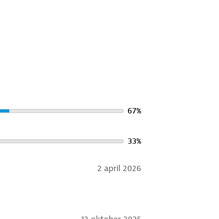
ugzak?
hion en wees voorbereid op elke
67
%
33
%
2 april 2026