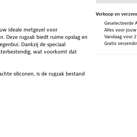
Verkoop en verzen
Geselecteerde 
ouw ideale metgezel voor
Alles voor jouw
Vandaag voor 21
en. Deze rugzak biedt ruime opslag en
Gratis verzendi
regenbui. Dankzij de speciaal
 waterbestendig, wat voorkomt dat
hte siliconen, is de rugzak bestand
er altijd goed uitziet, ongeacht de
ndeerd met een reflecterend logo en
 beter zichtbaar bent.
voor extra comfort en een betere
ers ervaart. Bovendien zijn er drie
heden.