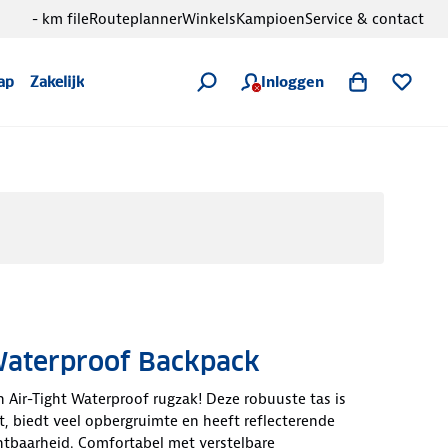
- km file
Routeplanner
Winkels
Kampioen
Service & contact
Inloggen
ap
Zakelijk
 Waterproof Backpack
Air-Tight Waterproof rugzak! Deze robuuste tas is
t, biedt veel opbergruimte en heeft reflecterende
htbaarheid. Comfortabel met verstelbare