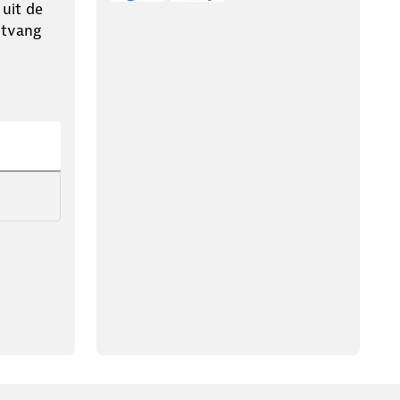
 uit de
ntvang