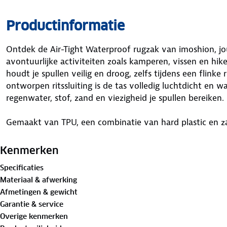
Productinformatie
Ontdek de Air-Tight Waterproof rugzak van imoshion, j
avontuurlijke activiteiten zoals kamperen, vissen en hik
houdt je spullen veilig en droog, zelfs tijdens een flinke 
ontworpen ritssluiting is de tas volledig luchtdicht en
regenwater, stof, zand en viezigheid je spullen bereiken.
Gemaakt van TPU, een combinatie van hard plastic en zac
tegen vloeistoffen zoals water, olie en vet, waardoor hij 
omstandigheden. Veiligheid in het donker is ook gegara
Kenmerken
reflecterende straps op de schouderbanden, waardoor je
Specificaties
Materiaal & afwerking
De verstelbare schouderbanden en de borstriem zorgen 
Afmetingen & gewicht
gewichtsverdeling, waardoor je minder druk op je schoud
Garantie & service
bevestigingspunten voor extra accessoires of benodigd
Overige kenmerken