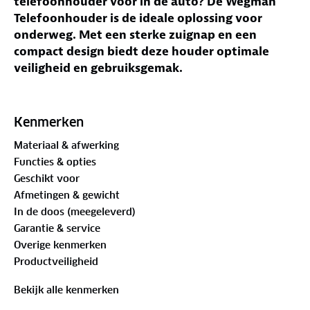
telefoonhouder voor in de auto? De Wegman
Telefoonhouder is de ideale oplossing voor
onderweg. Met een sterke zuignap en een
compact design biedt deze houder optimale
veiligheid en gebruiksgemak.
Wat maakt dit product uniek?
De Wegman Telefoonhouder onderscheidt zich door
Kenmerken
zijn innovatieve ontwerp en gebruiksvriendelijke
Materiaal & afwerking
functies:
Functies & opties
Geschikt voor
360° rotatie:
Pas de kijkhoek eenvoudig aan
Afmetingen & gewicht
voor een optimaal zicht.
In de doos (meegeleverd)
Stevige zuignap:
Voorzien van 3M gel, waardoor
Garantie & service
de houder stevig blijft zitten, zelfs op hobbelige
Overige kenmerken
wegen.
Productveiligheid
Compact en handig:
Het kleine design
belemmert je zicht niet en is eenvoudig te
Bekijk alle kenmerken
bevestigen en verwijderen.