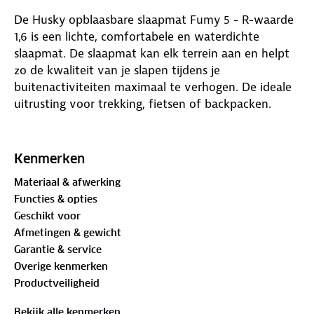
De Husky opblaasbare slaapmat Fumy 5 - R-waarde
1,6 is een lichte, comfortabele en waterdichte
slaapmat. De slaapmat kan elk terrein aan en helpt
zo de kwaliteit van je slapen tijdens je
buitenactiviteiten maximaal te verhogen. De ideale
uitrusting voor trekking, fietsen of backpacken.
Onderstaand de specificaties van de Fumy 5
slaapmat:
Kenmerken
Materiaal & afwerking
Opblaasbaar
Functies & opties
Isolatielaag van 5 cm tegen oneffen terrein
Geschikt voor
Zeer laag gewicht
Afmetingen & gewicht
Klein transportvolume
Garantie & service
20D 380T Nylon Ripstop met TPU coating
Overige kenmerken
Compact (klein transportvolume om in elke rugzak
Productveiligheid
te passen)
Hoogwaardige materialen die zorgen door
Bekijk alle kenmerken