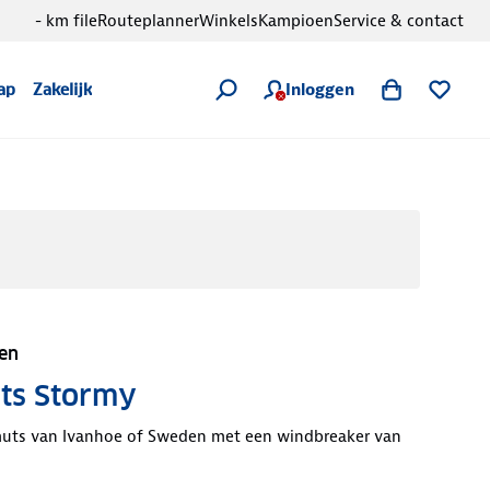
- km file
Routeplanner
Winkels
Kampioen
Service & contact
Inloggen
ap
Zakelijk
en
ts Stormy
uts van Ivanhoe of Sweden met een windbreaker van