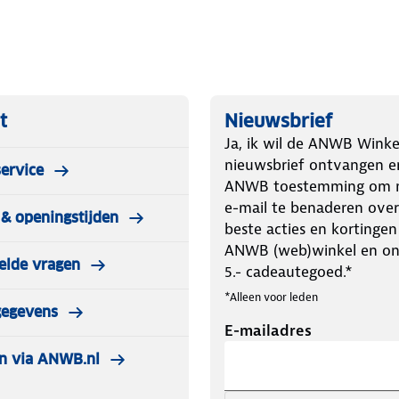
haamstemperatuur. Bij warme
e wol opgenomen en van het lichaam
e behouden door de miljoenen
t
Nieuwsbrief
men. Ook als hij nat is (absorbeert
Ja, ik wil de ANWB Winke
en mooie bijkomstigheid is dat de
nieuwsbrief ontvangen e
ervice
ANWB toestemming om m
e-mail te benaderen over
& openingstijden
agen. Artikelen die zijn gedragen,
beste acties en kortingen
ANWB (web)winkel en o
elde vragen
5.- cadeautegoed.*
*Alleen voor leden
gegevens
E-mailadres
n via ANWB.nl