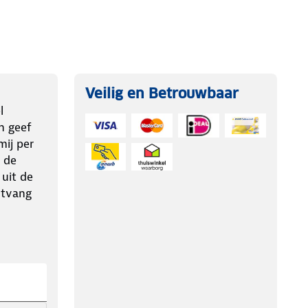
Veilig en Betrouwbaar
l
n geef
ij per
 de
 uit de
ntvang