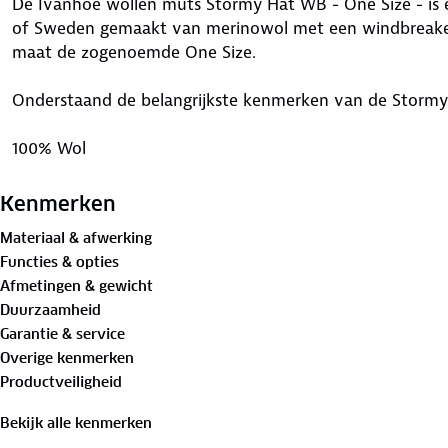
De Ivanhoe wollen muts Stormy Hat WB - One Size - is
of Sweden gemaakt van merinowol met een windbreaker
maat de zogenoemde One Size.
Onderstaand de belangrijkste kenmerken van de Storm
100% Wol
Klassieke snit
Functionele windvoering
Kenmerken
Kleine Ivanhoe badge
Materiaal & afwerking
Binnenzijde met TENCEL®
Functies & opties
One Size
Afmetingen & gewicht
Windbreaker lining om te wind tegen te houden
Duurzaamheid
Heerlijk zacht en warm
Garantie & service
Windgevoerd
Overige kenmerken
78% extra fijne merinowol,22% Lyocell (Tencel®)
Productveiligheid
Mulesing-vrije wol
Bluesign® gecertificeerd garen
Bekijk alle kenmerken
Ademend vermogen 20.000 g/m2/24u