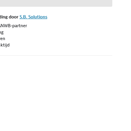
ding door
S.B. Solutions
ANWB-partner
ng
ren
ktijd