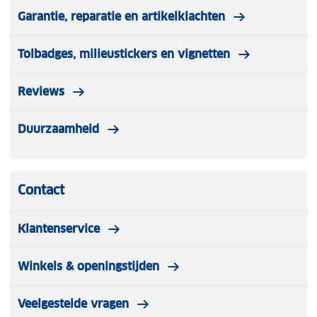
wol je warm. Een mooie bijkomstigheid is dat de wol
Garantie, reparatie en artikelklachten
van nature geurbestendig is.
Tolbadges, milieustickers en vignetten
Let op kleding mag worden gepast maar niet
worden gedragen. Artikelen die zijn gedragen
Reviews
worden niet terug genomen.
Duurzaamheid
Contact
Klantenservice
Winkels & openingstijden
Veelgestelde vragen