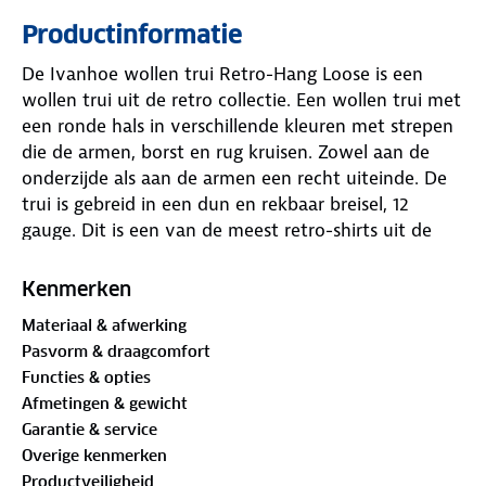
Productinformatie
De Ivanhoe wollen trui Retro-Hang Loose is een
wollen trui uit de retro collectie. Een wollen trui met
een ronde hals in verschillende kleuren met strepen
die de armen, borst en rug kruisen. Zowel aan de
onderzijde als aan de armen een recht uiteinde. De
trui is gebreid in een dun en rekbaar breisel, 12
gauge. Dit is een van de meest retro-shirts uit de
jaren 80.
Kenmerken
Let op omdat het Unisex maten zijn, wordt dames
Materiaal & afwerking
aangeraden om een maat kleiner te nemen.
Pasvorm & draagcomfort
Functies & opties
Onderstaand de belangrijkste kenmerken van de
Afmetingen & gewicht
Retro-Hang Loose trui:
Garantie & service
Overige kenmerken
100% wol
Productveiligheid