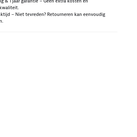
ng & 1 jaar garantie – Geen extra kosten en
waliteit.
ktijd – Niet tevreden? Retourneren kan eenvoudig
n.