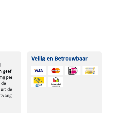
Veilig en Betrouwbaar
l
n geef
ij per
 de
 uit de
ntvang