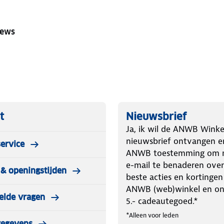
iews
t
Nieuwsbrief
Ja, ik wil de ANWB Winke
nieuwsbrief ontvangen e
ervice
ANWB toestemming om m
e-mail te benaderen over
& openingstijden
beste acties en kortingen
ANWB (web)winkel en o
elde vragen
5.- cadeautegoed.*
*Alleen voor leden
gegevens