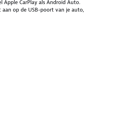
 Apple CarPlay als Android Auto.
t aan op de USB-poort van je auto,
raakbediening
ar in jouw auto
are
& Android Auto
traging of haperingen
ompatibiliteit
 snelle Bluetooth-verbinding met
ijdens lange ritten blijft de
e kabels meer, alleen een soepele