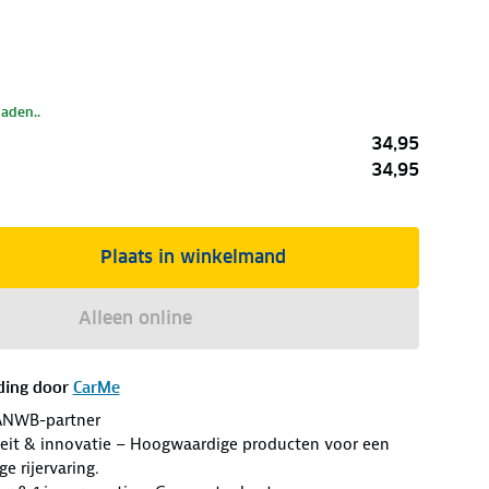
laden..
34,95
34,95
Plaats in winkelmand
Alleen online
ding door
CarMe
ANWB-partner
eit & innovatie – Hoogwaardige producten voor een
ge rijervaring.