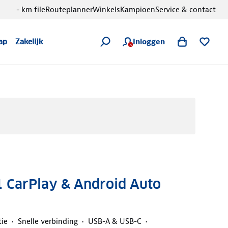
- km file
Routeplanner
Winkels
Kampioen
Service & contact
Inloggen
ap
Zakelijk
1 CarPlay & Android Auto
tie
Snelle verbinding
USB-A & USB-C