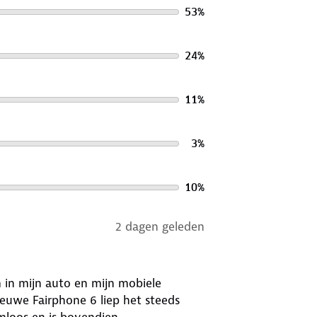
53
%
 dankzij de CarMe 2-in-1 Car Dongle.
ngle automatisch verbinding met
24
%
uto start. Dit betekent dat je
cala aan handige functies. De
en met de gebruiker in gedachten,
11
%
3
%
ect in elk interieur. Hij is vrijwel
l hij maximale compatibiliteit biedt
10
%
2 dagen geleden
m in mijn auto en mijn mobiele
nieuwe Fairphone 6 liep het steeds