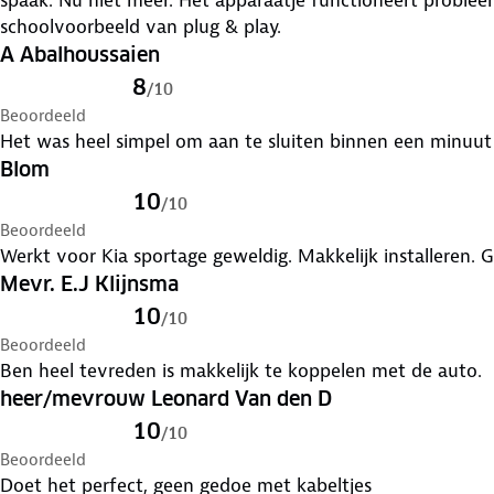
spaak. Nu niet meer. Het apparaatje functioneert problee
schoolvoorbeeld van plug & play.
A Abalhoussaien
8
/
10
Beoordeeld
Het was heel simpel om aan te sluiten binnen een minuut w
Blom
10
/
10
Beoordeeld
Werkt voor Kia sportage geweldig. Makkelijk installeren. Goe
Mevr. E.J Klijnsma
10
/
10
Beoordeeld
Ben heel tevreden is makkelijk te koppelen met de auto.
heer/mevrouw Leonard Van den D
10
/
10
Beoordeeld
Doet het perfect, geen gedoe met kabeltjes