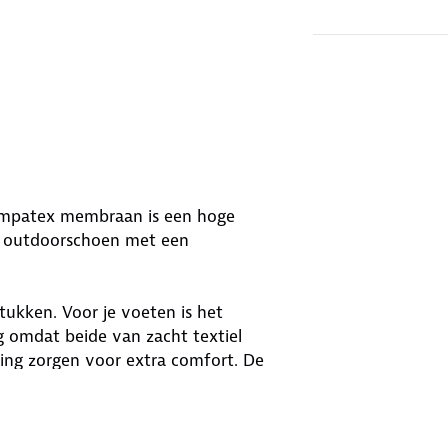
mpatex membraan is een hoge
n outdoorschoen met een
ukken. Voor je voeten is het
 omdat beide van zacht textiel
ing zorgen voor extra comfort. De
zool waarmee je gemakkelijk je eigen
dt geleverd. De veter kan individueel
pasvorm.