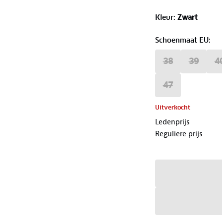
Kleur
:
Zwart
Schoenmaat EU
:
38
39
4
47
Uitverkocht
Ledenprijs
Reguliere prijs