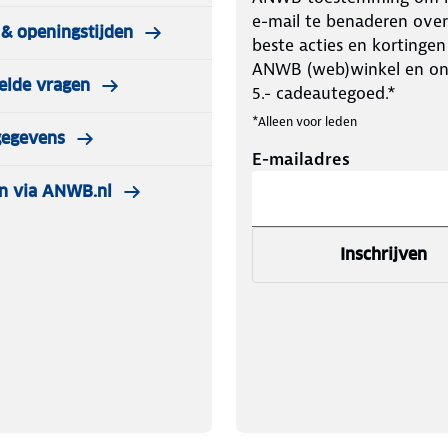
e-mail te benaderen over
& openingstijden
beste acties en kortingen
ANWB (web)winkel en o
elde vragen
5.- cadeautegoed.*
*Alleen voor leden
dragen worden ze niet retour
gegevens
E-mailadres
n via ANWB.nl
Inschrijven