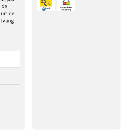
 de
 uit de
ntvang