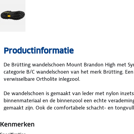
Productinformatie
De Brütting wandelschoen Mount Brandon High met Sy
categorie B/C wandelschoen van het merk Brütting. Ee
verwisselbare Ortholite inlegzool.
De wandelschoen is gemaakt van leder met nylon inzetst
binnenmateriaal en de binnenzool een echte verademing
gemaakt zijn. Ook de comfortabele schacht- en tongvull
binnenzool is een verwisselbare ortholite textiel binnen
inlegzool kan gebruiken of de zool die bij de schoen wor
Kenmerken
worden aangepast en zorgt hiermee voor een optimale 