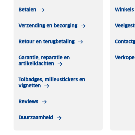
Categorie B/C wandelschoen
Betalen
Winkels 
Waterdichte schoen
Aangename schacht en tongvulling
Verzending en bezorging
Veelgest
Leverbaar in de maten 36-47.
Let op schoenen alleen binnen passen, indien buiten ge
Retour en terugbetaling
Contact
genomen!
Garantie, reparatie en
Verkope
artikelklachten
Tolbadges, milieustickers en
vignetten
Reviews
Duurzaamheid