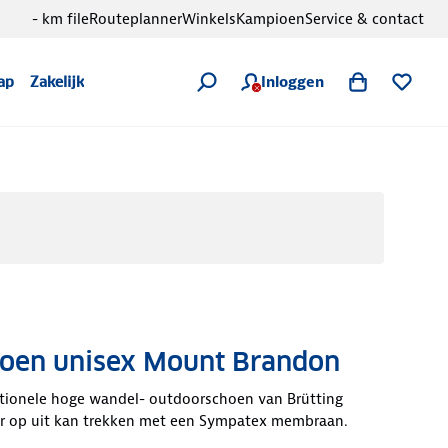
- km file
Routeplanner
Winkels
Kampioen
Service & contact
Inloggen
ap
Zakelijk
oen unisex Mount Brandon
ctionele hoge wandel- outdoorschoen van Brütting
er op uit kan trekken met een Sympatex membraan.