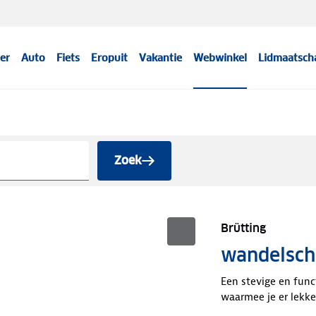
er
Auto
Fiets
Eropuit
Vakantie
Webwinkel
Lidmaatsch
Zoek
Brütting
wandelsch
Een stevige en fun
waarmee je er lekk