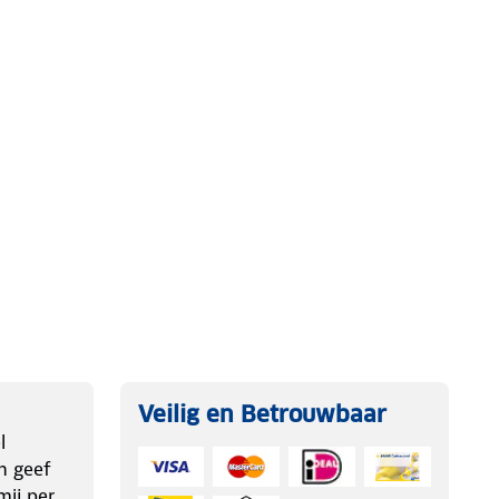
Veilig en Betrouwbaar
l
n geef
ij per