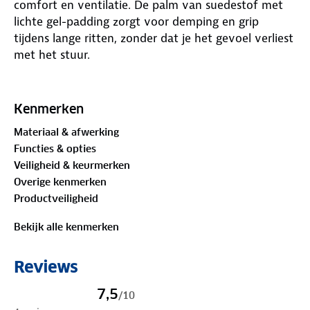
comfort en ventilatie. De palm van suedestof met
lichte gel-padding zorgt voor demping en grip
tijdens lange ritten, zonder dat je het gevoel verliest
met het stuur.
De ademende Airflow-stof houdt je handen koel,
ook op warme dagen. De badstof
Kenmerken
vochtabsorberende duim is ideaal om snel zweet
Materiaal & afwerking
weg te vegen. Dankzij de handige uittrek-lussen trek
Functies & opties
je de handschoenen eenvoudig uit na je rit. Met de
Veiligheid & keurmerken
klittenbandsluiting bij de pols stel je de handschoen
Overige kenmerken
gemakkelijk af voor de perfecte pasvorm.
Productveiligheid
De Core Light Padding Glove biedt de ideale balans
Bekijk alle kenmerken
tussen comfort, ventilatie en gebruiksgemak, zodat
je volop kunt genieten van elke fietstocht.
Reviews
7,5
/
10