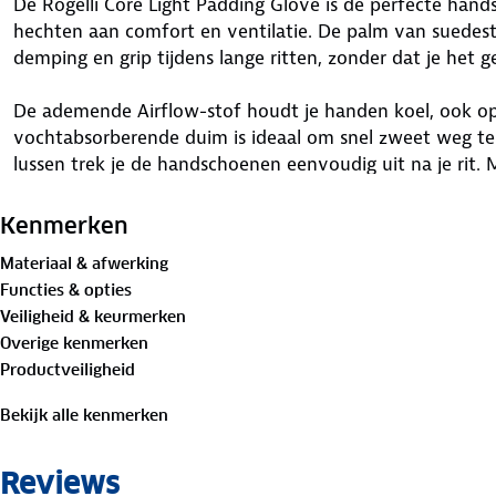
De Rogelli Core Light Padding Glove is de perfecte hand
hechten aan comfort en ventilatie. De palm van suedest
demping en grip tijdens lange ritten, zonder dat je het g
De ademende Airflow-stof houdt je handen koel, ook o
vochtabsorberende duim is ideaal om snel zweet weg te 
lussen trek je de handschoenen eenvoudig uit na je rit. M
stel je de handschoen gemakkelijk af voor de perfecte 
Kenmerken
De Core Light Padding Glove biedt de ideale balans tuss
Materiaal & afwerking
gebruiksgemak, zodat je volop kunt genieten van elke fi
Functies & opties
Veiligheid & keurmerken
Overige kenmerken
Productveiligheid
Bekijk alle kenmerken
Reviews