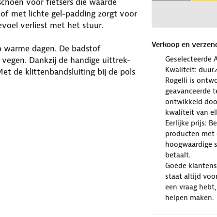
schoen voor fietsers die waarde
of met lichte gel-padding zorgt voor
evoel verliest met het stuur.
Verkoop en verzen
p warme dagen. De badstof
Geselecteerde 
vegen. Dankzij de handige uittrek-
Kwaliteit: duur
et de klittenbandsluiting bij de pols
Rogelli is ont
pasvorm.
geavanceerde te
ontwikkeld doo
en comfort, ventilatie en
kwaliteit van e
etstocht.
Eerlijke prijs: 
producten met e
hoogwaardige sp
betaalt.
Goede klantense
staat altijd voo
een vraag hebt,
helpen maken.