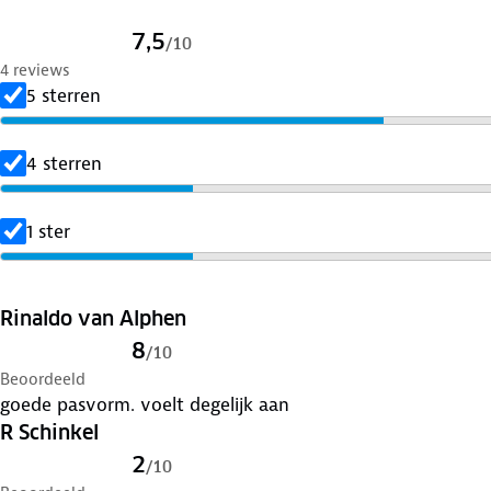
7,5
/
10
4 reviews
5 sterren
4 sterren
1 ster
Rinaldo van Alphen
8
/
10
Beoordeeld
goede pasvorm. voelt degelijk aan
R Schinkel
2
/
10