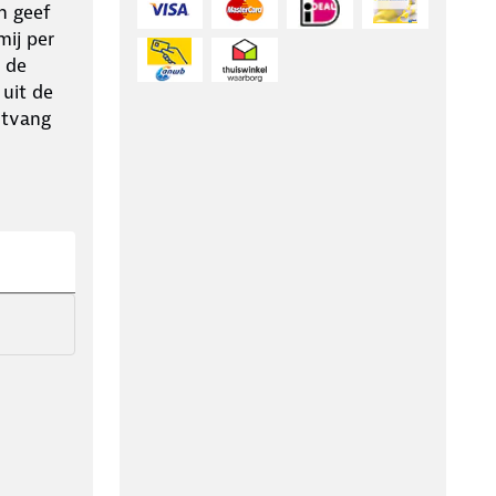
n geef
ij per
 de
 uit de
ntvang