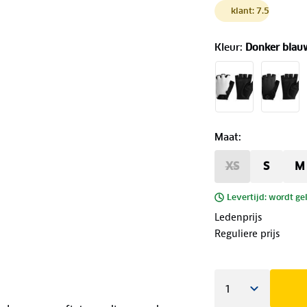
klant: 7.5
Kleur
:
Donker blau
Maat
:
XS
S
M
Levertijd: wordt ge
Ledenprijs
Reguliere prijs