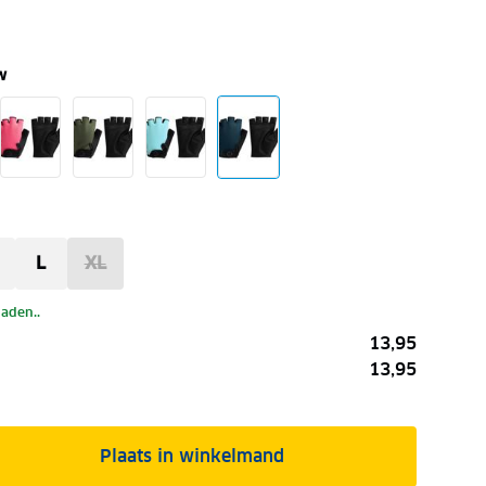
w
L
XL
laden..
13,95
13,95
Plaats in winkelmand