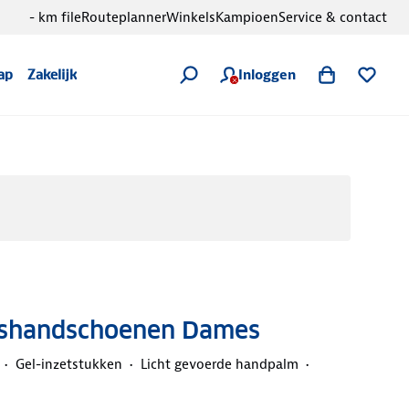
- km file
Routeplanner
Winkels
Kampioen
Service & contact
Inloggen
ap
Zakelijk
etshandschoenen Dames
Gel-inzetstukken
Licht gevoerde handpalm