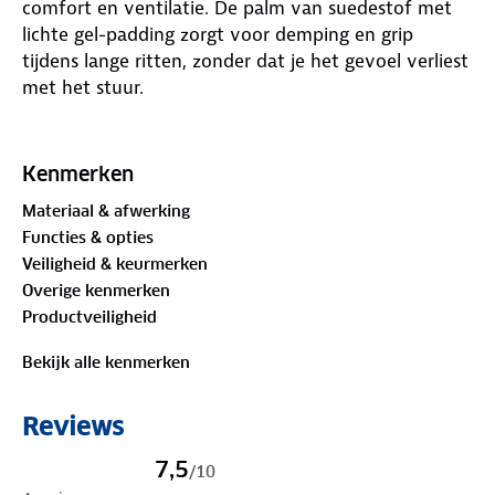
comfort en ventilatie. De palm van suedestof met
lichte gel-padding zorgt voor demping en grip
tijdens lange ritten, zonder dat je het gevoel verliest
met het stuur.
De ademende Airflow-stof houdt je handen koel,
ook op warme dagen. De badstof
Kenmerken
vochtabsorberende duim is ideaal om snel zweet
Materiaal & afwerking
weg te vegen. Dankzij de handige uittrek-lussen trek
Functies & opties
je de handschoenen eenvoudig uit na je rit. Met de
Veiligheid & keurmerken
klittenbandsluiting bij de pols stel je de handschoen
Overige kenmerken
gemakkelijk af voor de perfecte pasvorm.
Productveiligheid
De Core Light Padding Glove biedt de ideale balans
Bekijk alle kenmerken
tussen comfort, ventilatie en gebruiksgemak, zodat
je volop kunt genieten van elke fietstocht.
Reviews
7,5
/
10