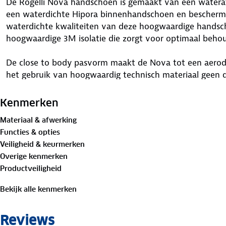
De Rogelli Nova handschoen is gemaakt van een wateraf
een waterdichte Hipora binnenhandschoen en beschermt
waterdichte kwaliteiten van deze hoogwaardige hands
hoogwaardige 3M isolatie die zorgt voor optimaal beho
De close to body pasvorm maakt de Nova tot een aerod
het gebruik van hoogwaardig technisch materiaal geen 
toch voldoende warmte te kunnen bieden. De dunne fle
comfort vanwege de ultra zachte feel.
Kenmerken
Materiaal & afwerking
Deze technische handschoen met luxe afwerking heeft 
Functies & opties
geperforeerde 4mm gel padding absorbeert vibraties tijde
Veiligheid & keurmerken
smartphone bedien je eenvoudig dankzij de toepassing v
Overige kenmerken
de duim en wijsvinger. De elastische en waterdichte N
Productveiligheid
klittenbandsluiting creëren een optimale pasvorm. De ve
wijsvinger maakt de Nova tot een duurzame kwaliteits
Bekijk alle kenmerken
Reviews