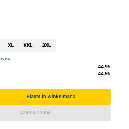
XL
XXL
3XL
laden..
44,95
44,95
Plaats in winkelmand
Alleen online