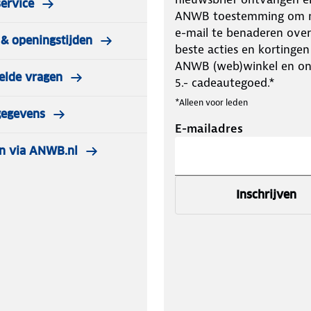
ervice
ANWB toestemming om m
e-mail te benaderen over
& openingstijden
beste acties en kortingen
ANWB (web)winkel en o
elde vragen
5.- cadeautegoed.*
*Alleen voor leden
gegevens
E-mailadres
n via ANWB.nl
Inschrijven