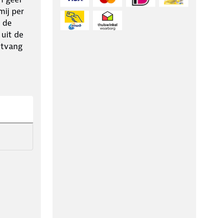
ij per
 de
 uit de
ntvang