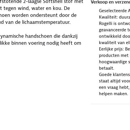
stotende 2-laagse Softshell stof met
Verkoop en verzen
 tegen wind, water en kou. De
Geselecteerde 
choen worden ondersteunt door de
Kwaliteit: duur
ud van de lichaamstemperatuur.
Rogelli is ont
geavanceerde te
ynamische handschoen die dankzij
ontwikkeld doo
dikke binnen voering nodig heeft om
kwaliteit van e
Eerlijke prijs: 
ecevoering biedt voornamelijk
producten met e
hoogwaardige sp
betaalt.
een full padding palm met
Goede klantense
ns je fietsrit voor extra comfort. Je
staat altijd voo
an speciaal touchscreen materiaal op
een vraag hebt,
eoprene manchetten met
helpen maken.
rsterkte stof tussen de duim en
handschoen.