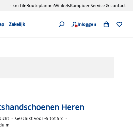
- km file
Routeplanner
Winkels
Kampioen
Service & contact
Inloggen
ap
Zakelijk
etshandschoenen Heren
dicht
Geschikt voor -5 tot 5°c
 duim