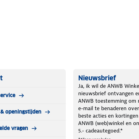
ënte boven- en onderwarmte. De
ksel veilig te openen tijdens het
ar voor gebruik. Deze behandeling
p van tijd beter wordt bij regelmatig
t voor verschillende warmtebronnen,
n, ovens en open vuur.
an 12 cm is de FT3 compact genoeg
ge roestvrijstalen handvat maakt
t
Nieuwsbrief
temperaturen.
Ja, ik wil de ANWB Winke
nieuwsbrief ontvangen e
ervice
traditionele functionaliteit met een
ANWB toestemming om m
l binnen als buiten, is deze pan een
e-mail te benaderen over
& openingstijden
 met gietijzer.
beste acties en kortingen
ANWB (web)winkel en o
elde vragen
5.- cadeautegoed.*