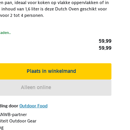
eren pan, ideaal voor koken op vlakke oppervlakken of in
inhoud van 1,6 liter is deze Dutch Oven geschikt voor
 voor 2 tot 4 personen.
laden..
59,99
59,99
Plaats in winkelmand
Alleen online
ding door
Outdoor Food
ANWB-partner
iteit Outdoor Gear
ng