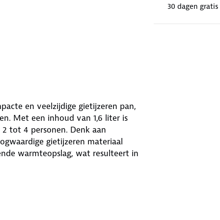
30 dagen gratis
cte en veelzijdige gietijzeren pan,
n. Met een inhoud van 1,6 liter is
 2 tot 4 personen. Denk aan
ogwaardige gietijzeren materiaal
ende warmteopslag, wat resulteert in
vlakke oppervlakken, zoals
aakt het mogelijk om de pan stabiel
een opstaande rand die plaats biedt