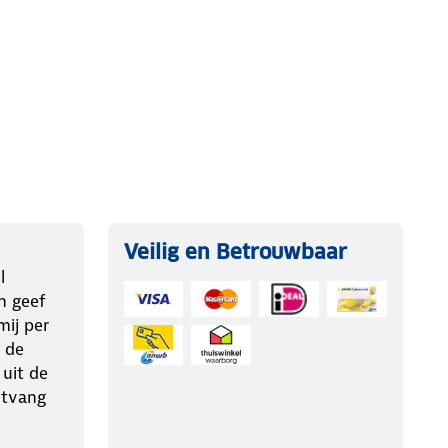
Veilig en Betrouwbaar
l
n geef
ij per
 de
 uit de
ntvang