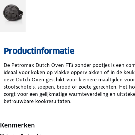
Productinformatie
De Petromax Dutch Oven FT3 zonder pootjes is een compa
ideaal voor koken op vlakke oppervlakken of in de keuke
deze Dutch Oven geschikt voor kleinere maaltijden voor
stoofschotels, soepen, brood of zoete gerechten. Het ho
zorgt voor een gelijkmatige warmteverdeling en uitstek
betrouwbare kookresultaten.
Dit model zonder pootjes is ontworpen voor gebruik op 
barbecuegrills, kookplaten of ovens. De vlakke bodem m
Kenmerken
te gebruiken, zowel binnen als buiten. De deksel heeft 