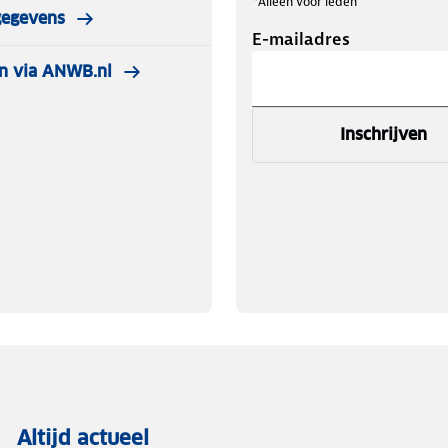
*Alleen voor leden
gegevens
E-mailadres
n via ANWB.nl
Inschrijven
Altijd actueel