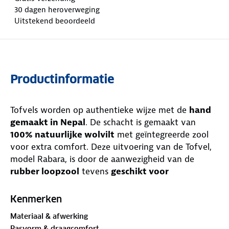
30 dagen heroverweging
Uitstekend beoordeeld
Productinformatie
Tofvels worden op authentieke wijze met de
hand
gemaakt in Nepal
. De schacht is gemaakt van
100% natuurlijke wolvilt
met geïntegreerde zool
voor extra comfort. Deze uitvoering van de Tofvel,
model Rabara, is door de aanwezigheid van de
rubber loopzool
tevens
geschikt voor
buitenshuis
. Ideaal om even mee naar de schuur of
afvalcontainer te lopen. De sloffen zijn een genot
Kenmerken
om te dragen en dankzij de gebruikte materialen
Materiaal & afwerking
hebben ze een aantal fijne eigenschappen. Het
Pasvorm & draagcomfort