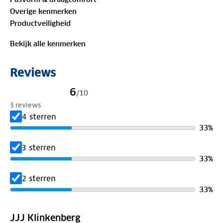
wolvilt is
ademend
en houdt de voeten
Overige kenmerken
comfortabel op temperatuur
. Kortom, heerlijk
Productveiligheid
warme voeten tijdens koude dagen en een
verkoelende werking tijdens warmere dagen. De
Bekijk alle kenmerken
sloffen zijn verkrijgbaar in verschillende kleuren,
zodat ieder gezinslid een eigen kleur kan kiezen.
Reviews
6
/
10
3 reviews
4 sterren
33
%
3 sterren
33
%
2 sterren
33
%
JJJ Klinkenberg