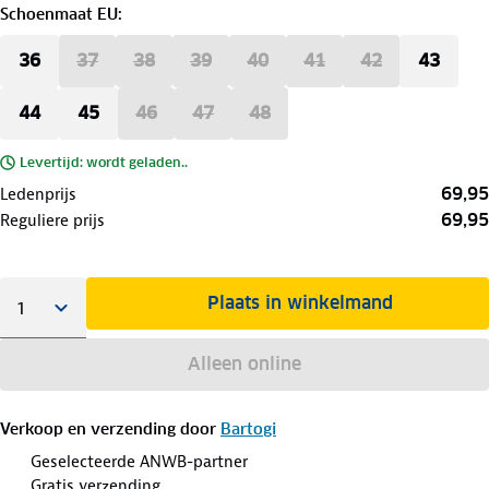
Schoenmaat EU
:
36
37
38
39
40
41
42
43
44
45
46
47
48
Levertijd: wordt geladen..
69,95
Ledenprijs
69,95
Reguliere prijs
Plaats in winkelmand
Alleen online
Verkoop en verzending door
Bartogi
Geselecteerde ANWB-partner
Gratis verzending