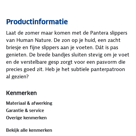
Productinformatie
Laat de zomer maar komen met de Pantera slippers
van Human Nature. De zon op je huid, een zacht
briesje en fijne slippers aan je voeten. Dát is pas
genieten. De brede bandjes sluiten stevig om je voet
en de verstelbare gesp zorgt voor een pasvorm die
precies goed zit. Heb je het subtiele panterpatroon
al gezien?
Het zachte voetbed vormt zich naar je voet en
Kenmerken
biedt ondersteuning, zodat je de slippers langdurig
Materiaal & afwerking
prettig draagt. De lichte zool geeft grip op
Garantie & service
verschillende ondergronden. Dit is de damesslipper
Overige kenmerken
in een notendop! Wat vind jij ervan?
Bekijk alle kenmerken