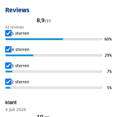
Reviews
8,9
/
10
42 reviews
5 sterren
60
%
4 sterren
29
%
3 sterren
7
%
2 sterren
5
%
klant
4 juli 2026
10