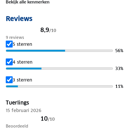
Bekijk alle kenmerken
verschillende ondergronden. Na een lange wandeling
gooi je ze gewoon in de wasmachine. Zo blijven ze
Reviews
langer fris. Skechers® en Arch Fit® logodetails maken
de sneakers helemaal af. Tijd om eropuit te gaan!
8,9
/
10
9 reviews
5 sterren
56
%
4 sterren
33
%
3 sterren
11
%
Tuerlings
15 februari 2026
10
/
10
Beoordeeld