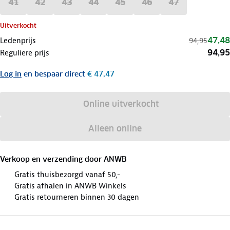
41
42
43
44
45
46
47
Uitverkocht
47,48
Ledenprijs
94,95
94,95
Reguliere prijs
Log in
en bespaar direct
€ 47,47
Online uitverkocht
Alleen online
Verkoop en verzending door
ANWB
Gratis thuisbezorgd vanaf 50,-
Gratis afhalen in ANWB Winkels
Gratis retourneren binnen 30 dagen