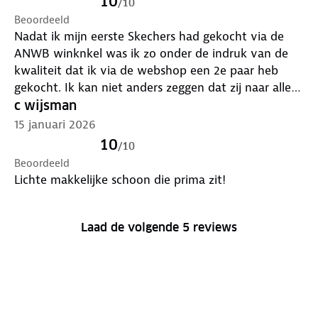
10
/
10
Beoordeeld
Nadat ik mijn eerste Skechers had gekocht via de
ANWB winknkel was ik zo onder de indruk van de
kwaliteit dat ik via de webshop een 2e paar heb
gekocht. Ik kan niet anders zeggen dat zij naar alle
tevredenheid voldoen. Het lopen op luchtkussens
c wijsman
geeft zulk een zacht gevoel aan de voeten alsof je
15 januari 2026
zweeft.
10
/
10
Beoordeeld
Lichte makkelijke schoon die prima zit!
Laad de volgende 5 reviews